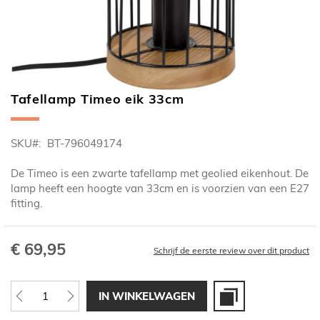
Tafellamp Timeo eik 33cm
Ga
naar
het
SKU
BT-796049174
begin
van
De Timeo is een zwarte tafellamp met geolied eikenhout. De
de
lamp heeft een hoogte van 33cm en is voorzien van een E27
afbeeldingen-
fitting.
gallerij
€ 69,95
Schrijf de eerste review over dit product
IN WINKELWAGEN