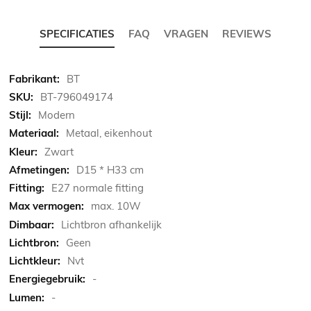
SPECIFICATIES
FAQ
VRAGEN
REVIEWS
Meer
BT
informatie
BT-796049174
Modern
Metaal, eikenhout
Zwart
D15 * H33 cm
E27 normale fitting
max. 10W
Lichtbron afhankelijk
Geen
Nvt
-
-