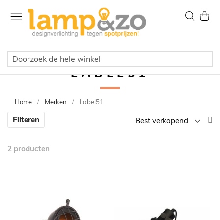
Ga
naar
Zoek
Wink
de
inhoud
LABEL51
Home
Merken
Label51
V
Filteren
la
n
2
producten
h
so