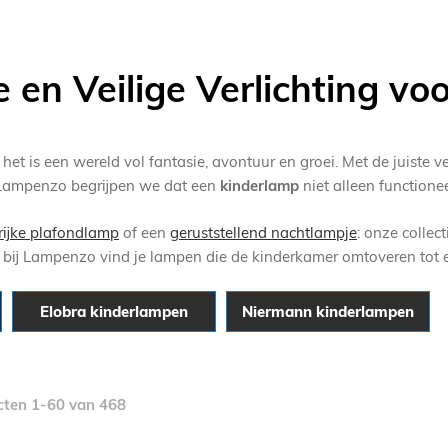
e en Veilige Verlichting v
et is een wereld vol fantasie, avontuur en groei. Met de juiste ver
j Lampenzo begrijpen we dat een
kinderlamp
niet alleen functione
rijke plafondlamp
of een
geruststellend nachtlampje
: onze collec
 – bij Lampenzo vind je lampen die de kinderkamer omtoveren tot 
Elobra kinderlampen
Niermann kinderlampen
cten
1
-
60
van
468