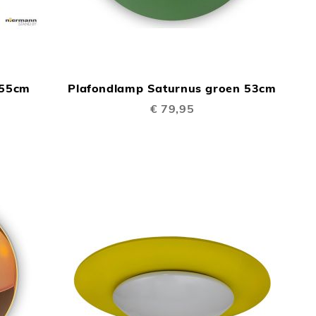
TOEVOEGEN
TOEVOEGEN
In Winkelwagen
In Winkelwage
OM
OM
 55cm
Plafondlamp Saturnus groen 53cm
TE
TE
€ 79,95
VERGELIJKEN
VERGELIJKEN