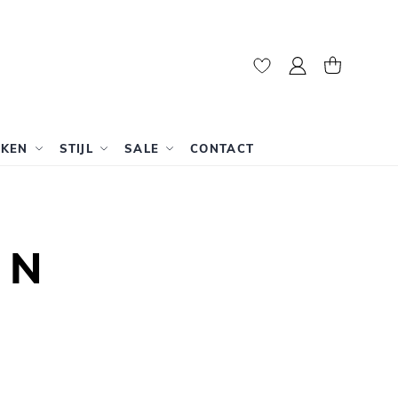
Mijn account
Winkelwag
RKEN
STIJL
SALE
CONTACT
EN