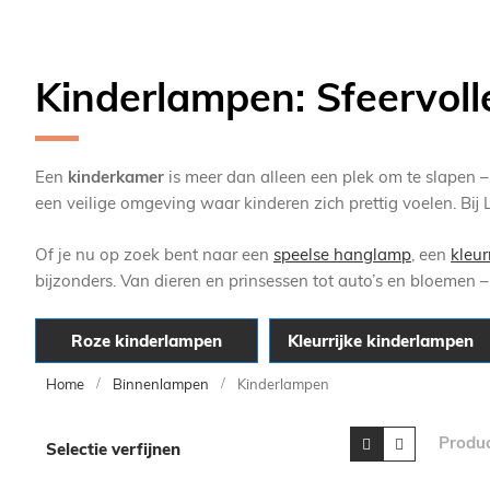
Kinderlampen: Sfeervoll
Een
kinderkamer
is meer dan alleen een plek om te slapen – h
een veilige omgeving waar kinderen zich prettig voelen. Bi
Of je nu op zoek bent naar een
speelse hanglamp
, een
kleur
bijzonders. Van dieren en prinsessen tot auto’s en bloemen
Roze kinderlampen
Kleurrijke kinderlampen
Home
Binnenlampen
Kinderlampen
Skip
Tonen
Foto-
Lijst
Produ
Selectie verfijnen
tabel
to
als
product