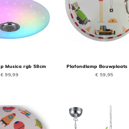
TOEVOEGEN
In Winkelwagen
OM
mp Musica rgb 58cm
Plafondlamp Bouwplaats
TE
€ 99,99
€ 59,95
VERGELIJKEN