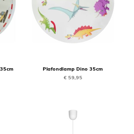
TOEVOEGEN
TOEVOEGEN
In Winkelwagen
In Winkelwage
OM
OM
 35cm
Plafondlamp Dino 35cm
TE
TE
€ 59,95
VERGELIJKEN
VERGELIJKEN