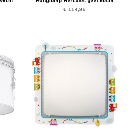
 36cm
Hanglamp Hercules geel 60cm
TE
TE
€ 114,95
VERGELIJKEN
VERGELIJKEN
TOEVOEGEN
TOEVOEGEN