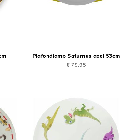
TOEVOEGEN
TOEVOEGEN
In Winkelwagen
In Winkelwage
OM
OM
5cm
Plafondlamp Saturnus geel 53cm
TE
TE
€ 79,95
VERGELIJKEN
VERGELIJKEN