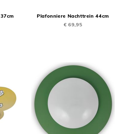
In Winkelwagen
In Winkelwage
OM
OM
t 37cm
Plafonniere Nachttrein 44cm
TE
TE
€ 69,95
VERGELIJKEN
VERGELIJKEN