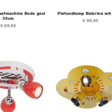
In Winkelwagen
OM
aafmachine Bodo geel
Plafondlamp Balerina wi
TE
35cm
€ 89,95
VERGELIJKEN
€ 69,95