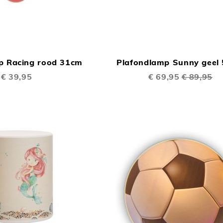
TOEVOEGEN
In Winkelwagen
OM
p Racing rood 31cm
Plafondlamp Sunny geel
TE
€ 39,95
Speciale
€ 69,95
€ 89,95
VERGELIJKEN
prijs