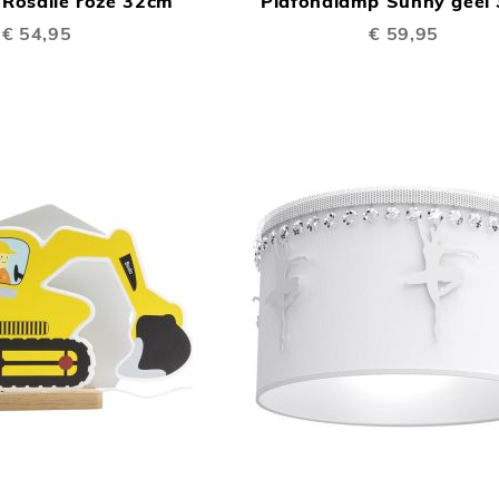
Rosalie roze 32cm
Plafondlamp Sunny geel
TE
€ 54,95
€ 59,95
VERGELIJKEN
TOEVOEGEN