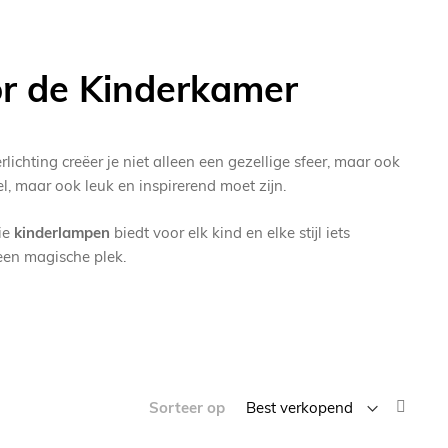
oor de Kinderkamer
lichting creëer je niet alleen een gezellige sfeer, maar ook
el, maar ook leuk en inspirerend moet zijn.
tie
kinderlampen
biedt voor elk kind en elke stijl iets
een magische plek.
Van
Sorteer op
laag
naar