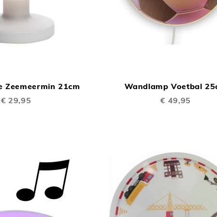
TOEVOEGEN
In Winkelwagen
OM
e Zeemeermin 21cm
Wandlamp Voetbal 2
TE
€ 29,95
€ 49,95
VERGELIJKEN