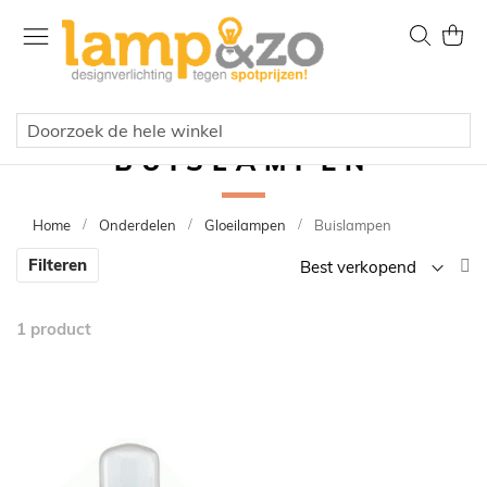
Ga
naar
Zoek
Wink
de
inhoud
BUISLAMPEN
Home
Onderdelen
Gloeilampen
Buislampen
V
Filteren
la
n
1
product
h
so