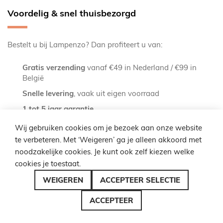
Voordelig & snel thuisbezorgd
Bestelt u bij Lampenzo? Dan profiteert u van:
Gratis verzending
vanaf €49 in Nederland / €99 in
België
Snelle levering
, vaak uit eigen voorraad
1 tot 5 jaar garantie
Lager geprijsd
dan in winkels of bouwmarkten
Wij gebruiken cookies om je bezoek aan onze website
te verbeteren. Met ‘Weigeren’ ga je alleen akkoord met
Alternatieven
noodzakelijke cookies. Je kunt ook zelf kiezen welke
cookies je toestaat.
Zoekt u een kleiner armatuur? Bekijk
dubbele hanglampen
WEIGEREN
ACCEPTEER SELECTIE
of
hanglampen met drie kappen
. Voor extra grote ruimtes is
ACCEPTEER
de categorie
grote hanglampen
vaak passender.