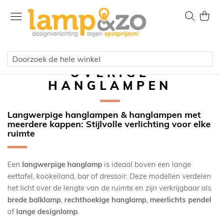
Ga
naar
Zoek
Wink
de
inhoud
OVERIGE
HANGLAMPEN
Langwerpige hanglampen & hanglampen met
meerdere kappen: Stijlvolle verlichting voor elke
ruimte
Een
langwerpige hanglamp
is ideaal boven een lange
eettafel, kookeiland, bar of dressoir. Deze modellen verdelen
het licht over de lengte van de ruimte en zijn verkrijgbaar als
brede balklamp
,
rechthoekige hanglamp
,
meerlichts pendel
of
lange designlamp
.