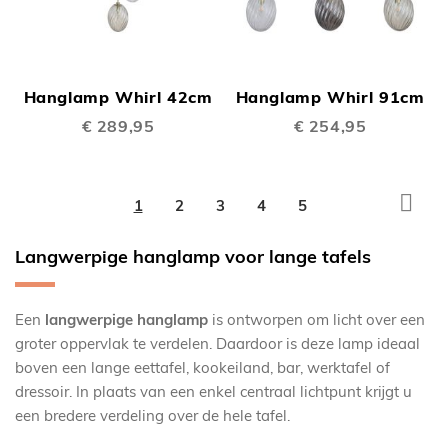
Hanglamp Whirl 42cm
Hanglamp Whirl 91cm
€ 289,95
€ 254,95
Pagina
Pagi
Volg
U
Pagina
Pagina
Pagina
Pagina
1
2
3
4
5
lees
Langwerpige hanglamp voor lange tafels
momenteel
pagina
Een
langwerpige hanglamp
is ontworpen om licht over een
groter oppervlak te verdelen. Daardoor is deze lamp ideaal
boven een lange eettafel, kookeiland, bar, werktafel of
dressoir. In plaats van een enkel centraal lichtpunt krijgt u
een bredere verdeling over de hele tafel.