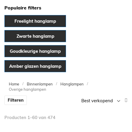
Populaire filters
Freelight hanglamp
Zwarte hanglamp
Goudkleurige hanglamp
Amber glazen hanglamp
Home
Binnenlampen
Hanglampen
Overige hanglampen
V
Filteren
la
n
Producten
1
-
60
van
474
h
so