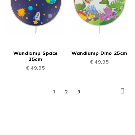
Wandlamp Space
Wandlamp Dino 25cm
25cm
€ 49,95
€ 49,95
Pagina
Pagi
Volg
U
Pagina
Pagina
1
2
3
lees
momenteel
pagina