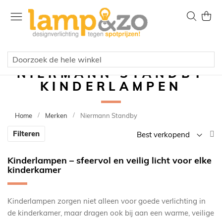
Ga
naar
Zoek
Wink
de
inhoud
NIERMANN STANDBY
KINDERLAMPEN
Home
Merken
Niermann Standby
V
Filteren
la
n
Kinderlampen – sfeervol en veilig licht voor elke
h
kinderkamer
so
Kinderlampen zorgen niet alleen voor goede verlichting in
de kinderkamer, maar dragen ook bij aan een warme, veilige