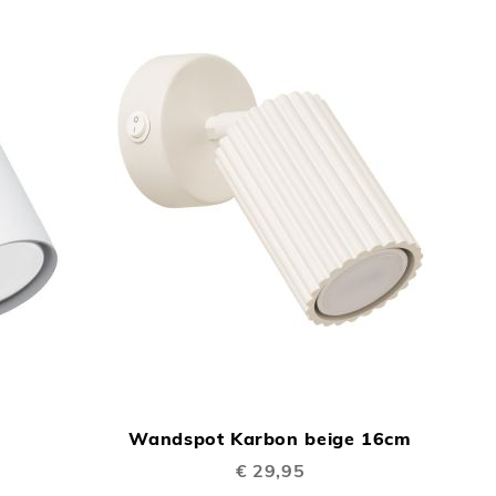
TOEVOEGEN
TOEVOEGEN
In Winkelwagen
In Winkelwage
OM
OM
m
Wandspot Karbon beige 16cm
TE
TE
€ 29,95
VERGELIJKEN
VERGELIJKEN