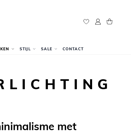
Mijn account
Winkelwag
RKEN
STIJL
SALE
CONTACT
RLICHTING
minimalisme met