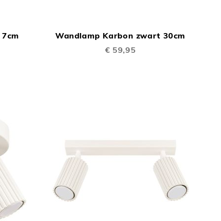
TOEVOEGEN
TOEVOEGEN
In Winkelwagen
In Winkelwage
OM
OM
 7cm
Wandlamp Karbon zwart 30cm
TE
TE
€ 59,95
VERGELIJKEN
VERGELIJKEN