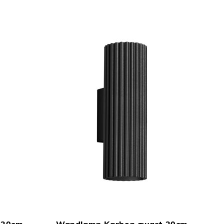
TOEVOEGEN
TOEVOEGEN
In Winkelwagen
In Winkelwage
OM
OM
 20cm
Wandlamp Karbon zwart 20cm