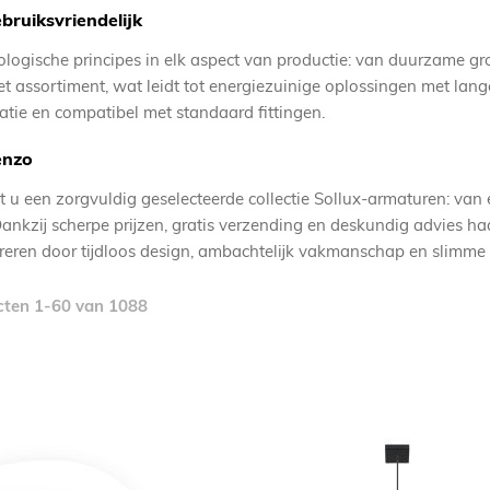
ruiksvriendelijk
ologische principes in elk aspect van productie: van duurzame g
het assortiment, wat leidt tot energiezuinige oplossingen met lan
atie en compatibel met standaard fittingen.
enzo
t u een zorgvuldig geselecteerde collectie Sollux-armaturen: van
ankzij scherpe prijzen, gratis verzending en deskundig advies haal
pireren door tijdloos design, ambachtelijk vakmanschap en slimm
cten
1
-
60
van
1088