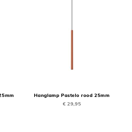
TOEVOEGEN
TOEVOEGEN
In Winkelwagen
In Winkelwage
OM
OM
 25mm
Hanglamp Pastelo rood 25mm
TE
TE
€ 29,95
VERGELIJKEN
VERGELIJKEN