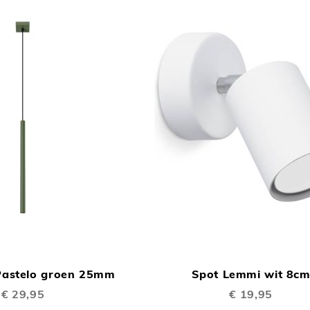
TOEVOEGEN
In Winkelwagen
OM
astelo groen 25mm
Spot Lemmi wit 8c
TE
€ 29,95
€ 19,95
VERGELIJKEN