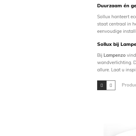
Duurzaam én geb
Sollux hanteert ec
staat centraal in 
eenvoudige install
Sollux bij Lamp
Bij
Lampenzo
vind
wandverlichting. D
allure. Laat u ins
Tonen
Foto-
Lijst
Produ
tabel
als