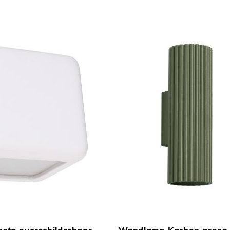
TOEVOEGEN
In Winkelwagen
OM
sta overschilderbaar
Wandlamp Karbon groen