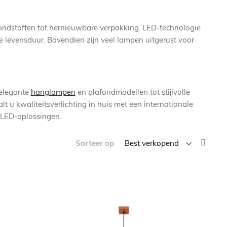
rondstoffen tot hernieuwbare verpakking. LED-technologie
ge levensduur. Bovendien zijn veel lampen uitgerust voor
 elegante
hanglampen
en plafondmodellen tot stijlvolle
t u kwaliteitsverlichting in huis met een internationale
e LED-oplossingen.
Van
Sorteer op
laag
naar
hoog
sorte