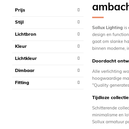
ambacht
product
Prijs
list
Stijl
Sollux Lighting
is 
Lichtbron
design en functio
gaat om slanke han
Kleur
binnen moderne, in
Lichtkleur
Doordacht ontwe
Dimbaar
Alle verlichting w
hoogwaardige mater
Fitting
"Quality generate
Tijdloze collect
Schitterende colle
minimalisme en lof
Sollux armatuur pa