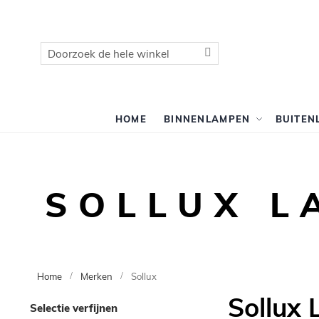
Zoek
Zoek
HOME
BINNENLAMPEN
BUITEN
SOLLUX L
Home
Merken
Sollux
Sollux 
Skip
Selectie verfijnen
to