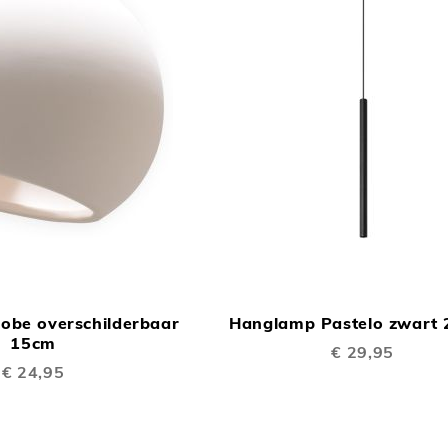
TOEVOEGEN
In Winkelwagen
OM
obe overschilderbaar
Hanglamp Pastelo zwart
TE
15cm
€ 29,95
VERGELIJKEN
€ 24,95