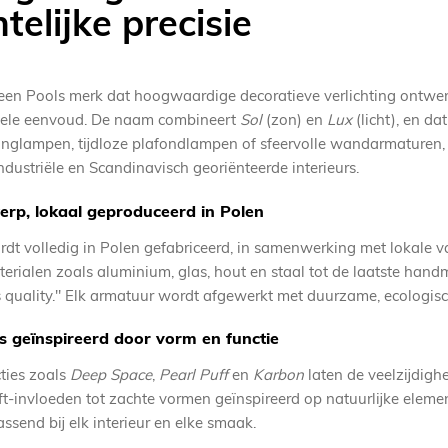
elijke precisie
een Pools merk dat hoogwaardige decoratieve verlichting ontwerp
nele eenvoud. De naam combineert
Sol
(zon) en
Lux
(licht), en da
glampen, tijdloze plafondlampen of sfeervolle wandarmaturen, So
dustriële en Scandinavisch georiënteerde interieurs.
rp, lokaal geproduceerd in Polen
ordt volledig in Polen gefabriceerd, in samenwerking met lokale 
ialen zoals aluminium, glas, hout en staal tot de laatste handma
s quality." Elk armatuur wordt afgewerkt met duurzame, ecologi
ies geïnspireerd door vorm en functie
cties zoals
Deep Space
,
Pearl Puff
en
Karbon
laten de veelzijdighe
t-invloeden tot zachte vormen geïnspireerd op natuurlijke eleme
ssend bij elk interieur en elke smaak.