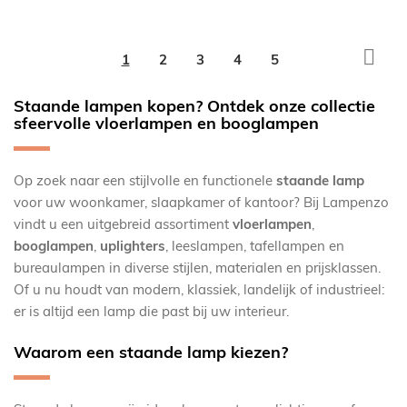
Pagina
Pagi
Volg
U
Pagina
Pagina
Pagina
Pagina
1
2
3
4
5
lees
Staande lampen kopen? Ontdek onze collectie
momenteel
sfeervolle vloerlampen en booglampen
pagina
Op zoek naar een stijlvolle en functionele
staande lamp
voor uw woonkamer, slaapkamer of kantoor? Bij Lampenzo
vindt u een uitgebreid assortiment
vloerlampen
,
booglampen
,
uplighters
, leeslampen, tafellampen en
bureaulampen in diverse stijlen, materialen en prijsklassen.
Of u nu houdt van modern, klassiek, landelijk of industrieel:
er is altijd een lamp die past bij uw interieur.
Waarom een staande lamp kiezen?