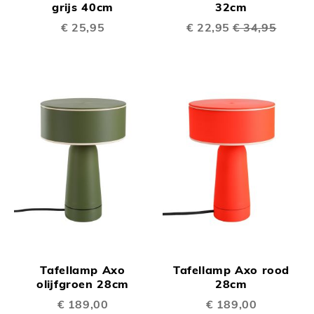
grijs 40cm
32cm
€ 25,95
Speciale
€ 22,95
€ 34,95
prijs
Tafellamp Axo
Tafellamp Axo rood
olijfgroen 28cm
28cm
€ 189,00
€ 189,00