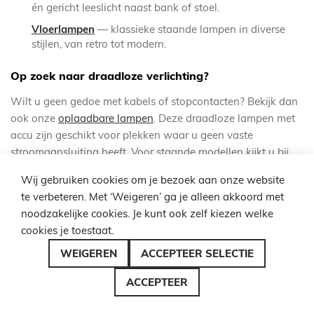
én gericht leeslicht naast bank of stoel.
Vloerlampen
— klassieke staande lampen in diverse
stijlen, van retro tot modern.
Op zoek naar draadloze verlichting?
Wilt u geen gedoe met kabels of stopcontacten? Bekijk dan
ook onze
oplaadbare lampen
. Deze draadloze lampen met
accu zijn geschikt voor plekken waar u geen vaste
stroomaansluiting heeft. Voor staande modellen kijkt u bij
oplaadbare vloerlampen
; voor tafelmodellen bij
oplaadbare
Wij gebruiken cookies om je bezoek aan onze website
tafellampen
.
te verbeteren. Met ‘Weigeren’ ga je alleen akkoord met
noodzakelijke cookies. Je kunt ook zelf kiezen welke
Hoe kies je de juiste staande lamp?
cookies je toestaat.
WEIGEREN
ACCEPTEER SELECTIE
Met zoveel keuze kan het lastig zijn om de juiste lamp te
vinden. Begin bij de functie: wilt u sfeerlicht, leeslicht,
ACCEPTEER
werklicht of indirect licht?