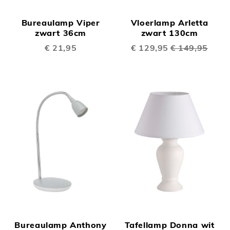
Bureaulamp Viper
Vloerlamp Arletta
zwart 36cm
zwart 130cm
€ 21,95
Speciale
€ 129,95
€ 149,95
prijs
Bureaulamp Anthony
Tafellamp Donna wit