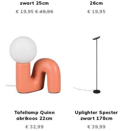
zwart 25cm
26cm
Speciale
€ 19,95
€ 49,95
€ 19,95
prijs
Tafellamp Quinn
Uplighter Specter
abrikoos 22cm
zwart 178cm
€ 32,99
€ 39,99