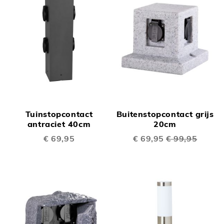
Tuinstopcontact
Buitenstopcontact grijs
antraciet 40cm
20cm
€ 69,95
Speciale
€ 69,95
€ 99,95
prijs