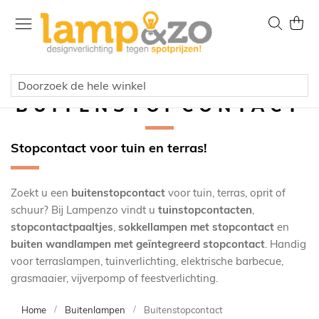
Ga
naar
Zoek
Wink
de
inhoud
BUITENSTOPCONTACT
Stopcontact voor tuin en terras!
Zoekt u een
buitenstopcontact
voor tuin, terras, oprit of
schuur? Bij Lampenzo vindt u
tuinstopcontacten
,
stopcontactpaaltjes
,
sokkellampen met stopcontact
en
buiten wandlampen met geïntegreerd stopcontact
. Handig
voor terraslampen, tuinverlichting, elektrische barbecue,
grasmaaier, vijverpomp of feestverlichting.
Home
Buitenlampen
Buitenstopcontact