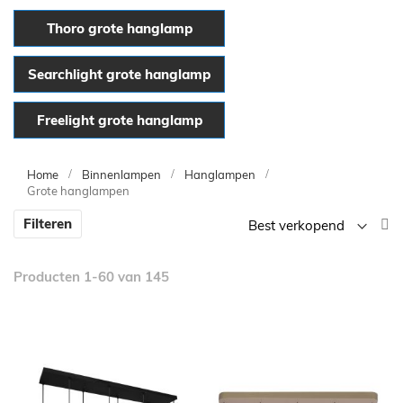
Thoro grote hanglamp
Searchlight grote hanglamp
Freelight grote hanglamp
Home
Binnenlampen
Hanglampen
Grote hanglampen
V
Filteren
la
n
Producten
1
-
60
van
145
h
so