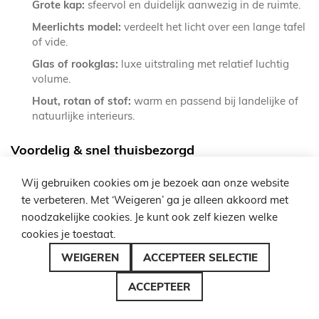
Grote kap:
sfeervol en duidelijk aanwezig in de ruimte.
Meerlichts model:
verdeelt het licht over een lange tafel
of vide.
Glas of rookglas:
luxe uitstraling met relatief luchtig
volume.
Hout, rotan of stof:
warm en passend bij landelijke of
natuurlijke interieurs.
Voordelig & snel thuisbezorgd
Wij gebruiken cookies om je bezoek aan onze website
Bestelt u bij Lampenzo? Dan profiteert u van:
te verbeteren. Met ‘Weigeren’ ga je alleen akkoord met
noodzakelijke cookies. Je kunt ook zelf kiezen welke
Gratis verzending
vanaf €49 in Nederland / €99 in
cookies je toestaat.
België
WEIGEREN
ACCEPTEER SELECTIE
Snelle levering
, vaak uit eigen voorraad
1 tot 5 jaar garantie
ACCEPTEER
Lager geprijsd
dan in winkels of bouwmarkten