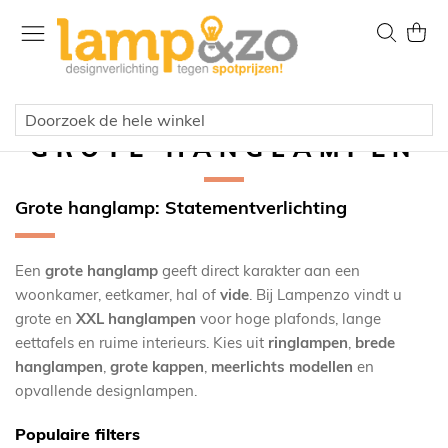
Ga
naar
Zoek
Wink
de
inhoud
GROTE HANGLAMPEN
Grote hanglamp: Statementverlichting
Een
grote hanglamp
geeft direct karakter aan een
woonkamer, eetkamer, hal of
vide
. Bij Lampenzo vindt u
grote en
XXL hanglampen
voor hoge plafonds, lange
eettafels en ruime interieurs. Kies uit
ringlampen
,
brede
hanglampen
,
grote kappen
,
meerlichts modellen
en
opvallende designlampen.
Populaire filters