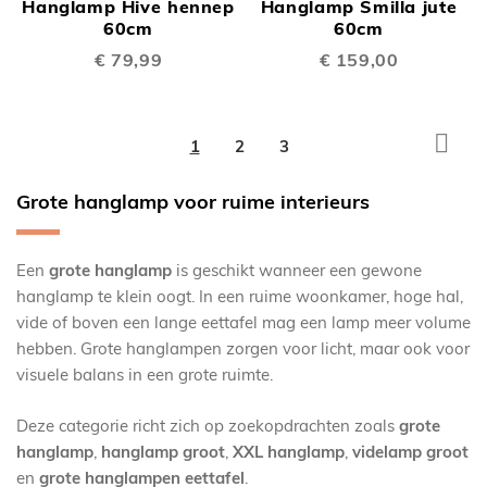
Hanglamp Hive hennep
Hanglamp Smilla jute
60cm
60cm
€ 79,99
€ 159,00
Pagina
Pagi
Volg
U
Pagina
Pagina
1
2
3
lees
Grote hanglamp voor ruime interieurs
momenteel
pagina
Een
grote hanglamp
is geschikt wanneer een gewone
hanglamp te klein oogt. In een ruime woonkamer, hoge hal,
vide of boven een lange eettafel mag een lamp meer volume
hebben. Grote hanglampen zorgen voor licht, maar ook voor
visuele balans in een grote ruimte.
Deze categorie richt zich op zoekopdrachten zoals
grote
hanglamp
,
hanglamp groot
,
XXL hanglamp
,
videlamp groot
en
grote hanglampen eettafel
.