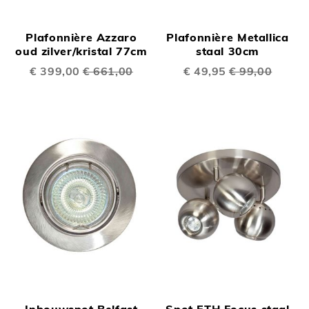
Plafonnière Azzaro
Plafonnière Metallica
oud zilver/kristal 77cm
staal 30cm
Speciale
€ 399,00
€ 661,00
Speciale
€ 49,95
€ 99,00
prijs
prijs
Inbouwspot Belfast
Spot ETH Focus staal