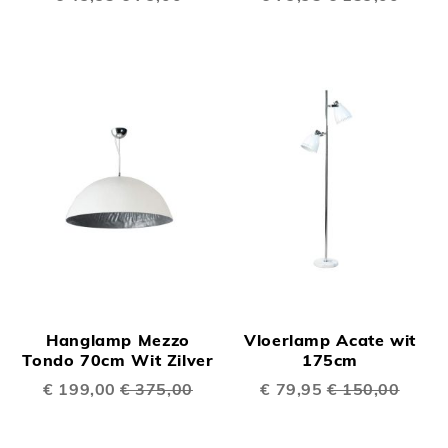
prijs
prijs
Hanglamp Mezzo
Vloerlamp Acate wit
Tondo 70cm Wit Zilver
175cm
Speciale
€ 199,00
€ 375,00
Speciale
€ 79,95
€ 150,00
prijs
prijs