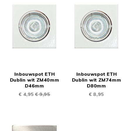
Inbouwspot ETH
Inbouwspot ETH
Dublin wit ZM40mm
Dublin wit ZM74mm
D46mm
D80mm
Speciale
€ 4,95
€ 9,95
€ 8,95
prijs