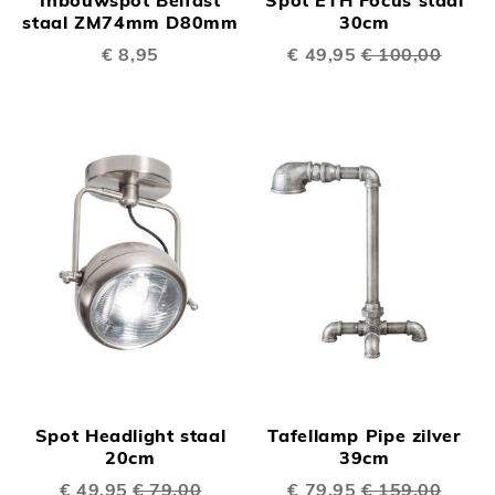
staal ZM74mm D80mm
30cm
€ 8,95
Speciale
€ 49,95
€ 100,00
prijs
Spot Headlight staal
Tafellamp Pipe zilver
20cm
39cm
Speciale
€ 49,95
€ 79,00
Speciale
€ 79,95
€ 159,00