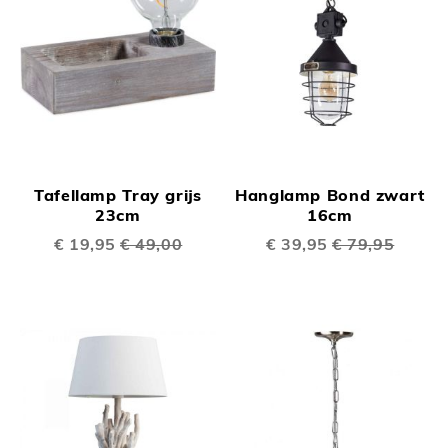
Tafellamp Tray grijs
Hanglamp Bond zwart
23cm
16cm
Speciale
€ 19,95
€ 49,00
Speciale
€ 39,95
€ 79,95
prijs
prijs