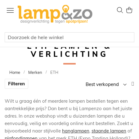
Ga
naar
Zoek
Wink
de
inhoud
ETH LAMPEN &
VERLICHTING
Home
Merken
ETH
V
Filteren
la
n
Wilt u graag één of meerdere lampen bestellen tegen een
h
aantrekkelijke prijs? Dan bent u bij Lampenzo aan het juiste
so
adres. In onze webshop vindt u duizenden lampen die u
eenvoudig, veilig en voordelig online kunt bestellen. Zoekt u
bijvoorbeeld naar stijlvolle
hanglampen
,
staande lampen
of
plafondlampen
van het merk ETH (Expo Trading Holland)?