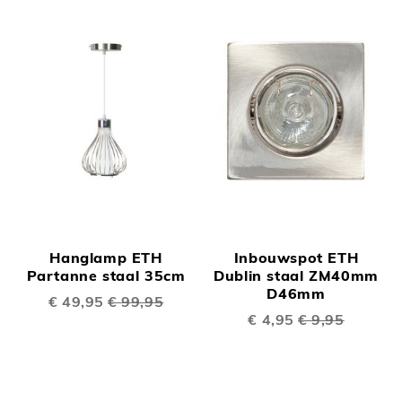
Hanglamp ETH
Inbouwspot ETH
Partanne staal 35cm
Dublin staal ZM40mm
D46mm
Speciale
€ 49,95
€ 99,95
prijs
Speciale
€ 4,95
€ 9,95
prijs