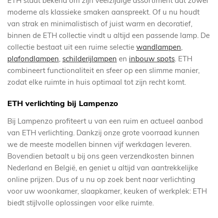
ETH staat bekend om zijn veelzijdige assortiment dat zowel
moderne als klassieke smaken aanspreekt. Of u nu houdt
van strak en minimalistisch of juist warm en decoratief,
binnen de ETH collectie vindt u altijd een passende lamp. De
collectie bestaat uit een ruime selectie
wandlampen
,
plafondlampen
,
schilderijlampen
en
inbouw spots
. ETH
combineert functionaliteit en sfeer op een slimme manier,
zodat elke ruimte in huis optimaal tot zijn recht komt.
ETH verlichting bij Lampenzo
Bij Lampenzo profiteert u van een ruim en actueel aanbod
van ETH verlichting. Dankzij onze grote voorraad kunnen
we de meeste modellen binnen vijf werkdagen leveren.
Bovendien betaalt u bij ons geen verzendkosten binnen
Nederland en België, en geniet u altijd van aantrekkelijke
online prijzen. Dus of u nu op zoek bent naar verlichting
voor uw woonkamer, slaapkamer, keuken of werkplek: ETH
biedt stijlvolle oplossingen voor elke ruimte.