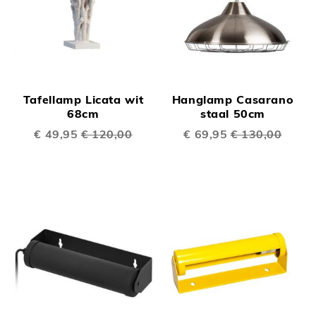
Tafellamp Licata wit
Hanglamp Casarano
68cm
staal 50cm
Speciale
€ 49,95
€ 120,00
Speciale
€ 69,95
€ 130,00
prijs
prijs