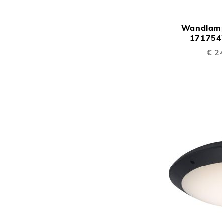
Wandlamp
171754
Speci
€ 2
prijs