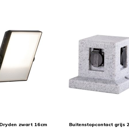
TOEVOEGEN
In Winkelwagen
OM
Dryden zwart 16cm
Buitenstopcontact grijs
TE