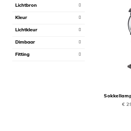
Lichtbron
Kleur
Lichtkleur
Dimbaar
Fitting
Sokkellamp
Speci
€ 2
prijs