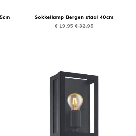
TOEVOEGEN
TOEVOEGEN
In Winkelwagen
In Winkelwage
OM
OM
85cm
Sokkellamp Bergen staal 40cm
TE
TE
Speciale
€ 19,95
€ 32,95
VERGELIJKEN
prijs
VERGELIJKEN