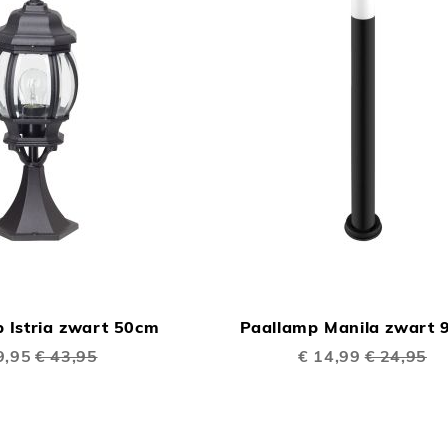
TOEVOEGEN
In Winkelwagen
OM
 Istria zwart 50cm
Paallamp Manila zwart 
TE
ale
9,95
€ 43,95
Speciale
€ 14,99
€ 24,95
VERGELIJKEN
prijs