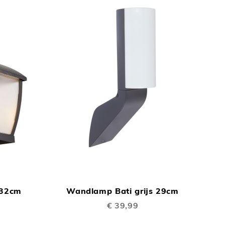
TOEVOEGEN
TOEVOEGEN
In Winkelwagen
In Winkelwage
OM
OM
 32cm
Wandlamp Bati grijs 29cm
TE
TE
€ 39,99
VERGELIJKEN
VERGELIJKEN