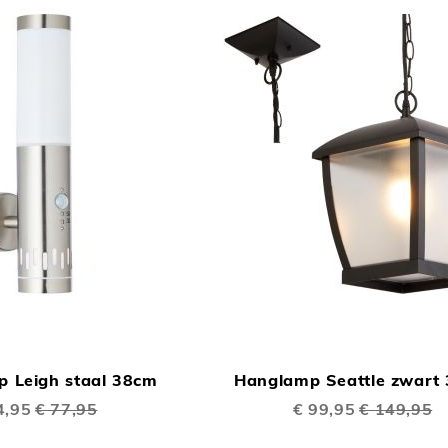
TOEVOEGEN
In Winkelwagen
OM
p Leigh staal 38cm
Hanglamp Seattle zwart
TE
ale
4,95
€ 77,95
Speciale
€ 99,95
€ 149,95
VERGELIJKEN
prijs