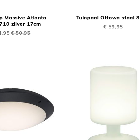
TOEVOEGEN
In Winkelwagen
OM
 Massive Atlanta
Tuinpaal Ottowa staal 
TE
710 zilver 17cm
€ 59,95
VERGELIJKEN
ale
4,95
€ 50,95