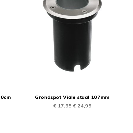
TOEVOEGEN
TOEVOEGEN
In Winkelwagen
In Winkelwage
OM
OM
90cm
Grondspot Viale staal 107mm
TE
TE
Speciale
€ 17,95
€ 24,95
VERGELIJKEN
prijs
VERGELIJKEN