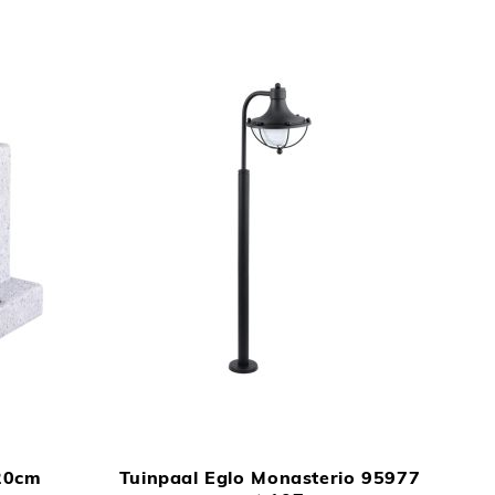
TOEVOEGEN
TOEVOEGEN
In Winkelwagen
In Winkelwage
OM
OM
 20cm
Tuinpaal Eglo Monasterio 95977
TE
TE