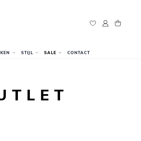
Mijn account
Winkelwag
RKEN
STIJL
SALE
CONTACT
UTLET