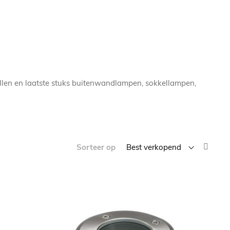
ellen en laatste stuks buitenwandlampen, sokkellampen,
Van
Sorteer op
laag
naar
hoog
sorte