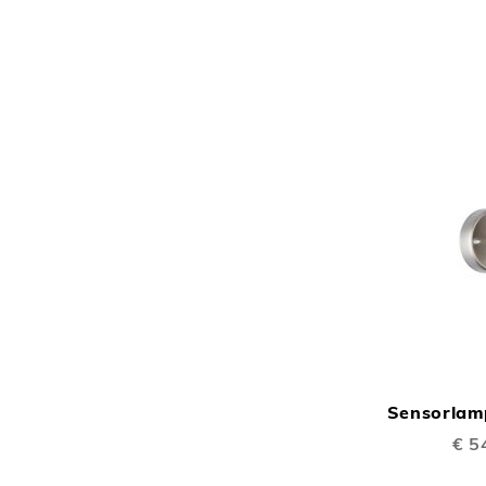
Sensorlam
Speci
€ 5
prijs