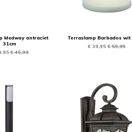
TOEVOEGEN
In Winkelwagen
OM
p Medway antraciet
Terraslamp Barbados wit
TE
31cm
Speciale
€ 39,95
€ 59,95
VERGELIJKEN
prijs
ale
9,95
€ 45,99