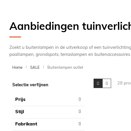
Aanbiedingen tuinverlic
Zoekt u buitenlampen in de uitverkoop of een tuinverlichti
paallampen, grondspots, terraslampen en buitenaccessoires
Home
SALE
Buitenlampen outlet
Skip
Tonen
Foto-
Lijst
29
pro
Selectie verfijnen
tabel
to
als
product
Prijs
list
Stijl
Fabrikant