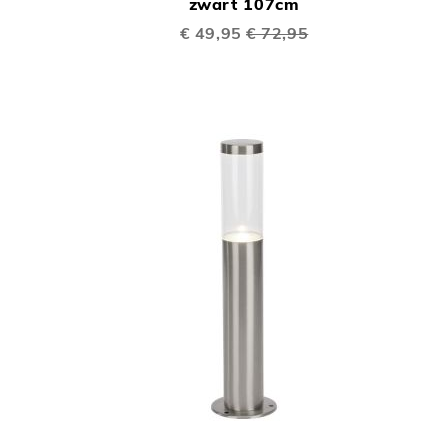
zwart 107cm
VERGELIJKEN
VERGELIJKEN
Speciale
€ 49,95
€ 72,95
prijs