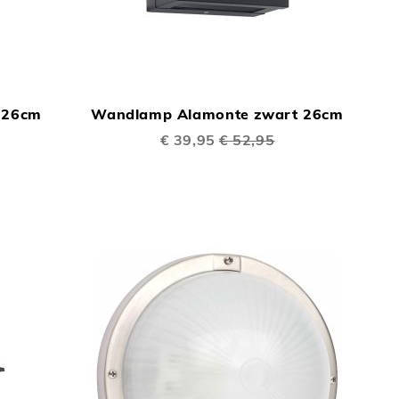
TOEVOEGEN
TOEVOEGEN
In Winkelwagen
In Winkelwage
OM
OM
 26cm
Wandlamp Alamonte zwart 26cm
TE
TE
Speciale
€ 39,95
€ 52,95
VERGELIJKEN
prijs
VERGELIJKEN