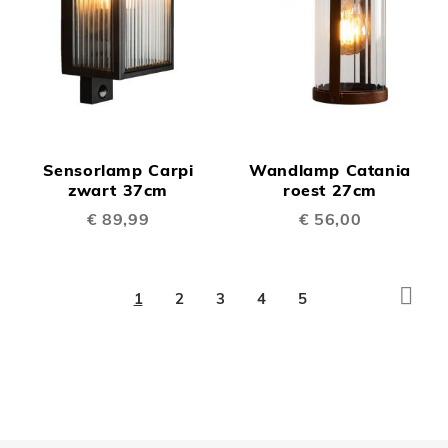
Sensorlamp Carpi
Wandlamp Catania
zwart 37cm
roest 27cm
€ 89,99
€ 56,00
Pagina
Pagi
Volg
U
Pagina
Pagina
Pagina
Pagina
1
2
3
4
5
lees
momenteel
pagina