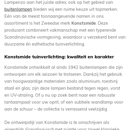
Lampenzo aan het juiste adres; ook op het gebied van
buitenlampen
bieden wij een ruime keuze uit topmerken.
Eén van de meest toonaangevende namen in ons
assortiment is het Zweedse merk
Konstsmide
. Deze
producent combineert vakmanschap met een typerende
Scandinavische vormgeving, waardoor u verzekerd bent van
duurzame én esthetische tuinverlichting.
Konstsmide tuinverlichting: kwaliteit en karakter
Konstsmide ontwikkelt al sinds 1942 buitenlampen die zijn
ontworpen om elk seizoen te trotseren. Dankzij het gebruik
van hoogwaardige materialen zoals aluminium, roestvrij
staal en glas, zijn deze lampen bestand tegen regen, vorst
en UV-straling. Of u nu op zoek bent naar een robuuste
lantaarnpaal voor uw oprit, of een subtiele wandlamp voor
aan de schuur – de collectie is verrassend veelzijdig.
De ontwerpstijl van Konstsmide is te omschrijven als
eigentijds Scandinavisch
met ruimte voor zowel klassieke