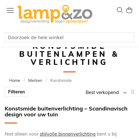
Ga
naar
Zoek
Wink
de
inhoud
KONSTSMIDE
BUITENLAMPEN &
VERLICHTING
Home
Merken
Konstsmide
V
Filteren
la
n
Konstsmide buitenverlichting – Scandinavisch
h
design voor uw tuin
so
Niet alleen voor
stijlvolle binnenverlichting
bent u bij