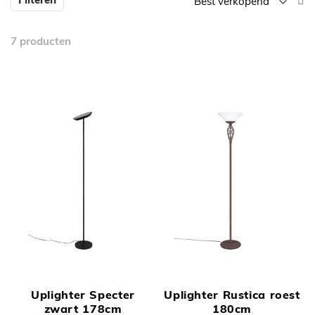
la
n
7
producten
h
so
Uplighter Specter
Uplighter Rustica roest
zwart 178cm
180cm