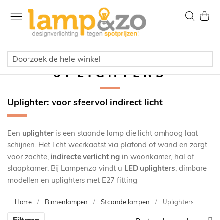
Ga
naar
Zoek
Wink
de
inhoud
UPLIGHTERS
Uplighter: voor sfeervol indirect licht
Een
uplighter
is een staande lamp die licht omhoog laat
schijnen. Het licht weerkaatst via plafond of wand en zorgt
voor zachte,
indirecte verlichting
in woonkamer, hal of
slaapkamer. Bij Lampenzo vindt u
LED uplighters
, dimbare
modellen en uplighters met E27 fitting.
Home
Binnenlampen
Staande lampen
Uplighters
V
Filteren