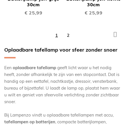
30cm
30cm
€ 25,99
€ 25,99
Pagina
Pagi
Volg
U
Pagina
1
2
lees
Oplaadbare tafellamp voor sfeer zonder snoer
momenteel
pagina
Een
oplaadbare tafellamp
geeft licht waar u het nodig
heeft, zonder afhankelijk te zijn van een stopcontact. Dat is
handig op een eettafel, nachtkastje, dressoir, vensterbank,
bureau of bijzettafel. U laadt de lamp op, plaatst hem waar
u wilt en geniet van sfeervolle verlichting zonder zichtbaar
snoer.
Bij Lampenzo vindt u oplaadbare tafellampen met accu,
tafellampen op batterijen
, compacte batterijlampen,