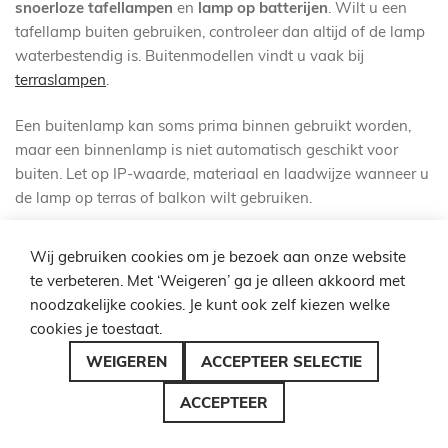
snoerloze tafellampen
en
lamp op batterijen
. Wilt u een
tafellamp buiten gebruiken, controleer dan altijd of de lamp
waterbestendig is. Buitenmodellen vindt u vaak bij
terraslampen
.
Een buitenlamp kan soms prima binnen gebruikt worden,
maar een binnenlamp is niet automatisch geschikt voor
buiten. Let op IP-waarde, materiaal en laadwijze wanneer u
de lamp op terras of balkon wilt gebruiken.
LED, dimbaar en lichtstanden
Wij gebruiken cookies om je bezoek aan onze website
te verbeteren. Met ‘Weigeren’ ga je alleen akkoord met
noodzakelijke cookies. Je kunt ook zelf kiezen welke
Veel
LED tafellampen oplaadbaar
zijn dimbaar. Dat is
cookies je toestaat.
handig om energie te besparen en de accuduur te verlengen.
Op een lage dimstand brandt de lamp vaak veel langer dan
WEIGEREN
ACCEPTEER SELECTIE
op volle sterkte. Sommige modellen hebben touchbediening,
meerdere lichtstanden of instelbare kleurtemperatuur.
ACCEPTEER
Voor sfeer is warm wit licht rond 2700K tot 3000K prettig.