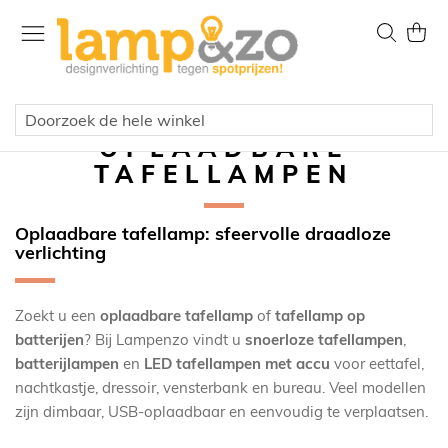
Ga
naar
Zoek
Wink
de
inhoud
OPLAADBARE
TAFELLAMPEN
Oplaadbare tafellamp: sfeervolle draadloze
verlichting
Zoekt u een
oplaadbare tafellamp
of
tafellamp op
batterijen
? Bij Lampenzo vindt u
snoerloze tafellampen
,
batterijlampen
en
LED tafellampen met accu
voor eettafel,
nachtkastje, dressoir, vensterbank en bureau. Veel modellen
zijn dimbaar, USB-oplaadbaar en eenvoudig te verplaatsen.