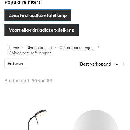
Populaire filters
Zwarte draadloze tafellamp
Voordelige draadloze tafellamp
Home
Binnenlampen
Oplaadbare lampen
Oplaadbare tafellampen
V
Filteren
la
n
Producten
1
-
60
van
66
h
so