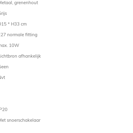
Metaal, grenenhout
rijs
D15 * H33 cm
27 normale fitting
max. 10W
ichtbron afhankelijk
Geen
Nvt
IP20
Met snoerschakelaar