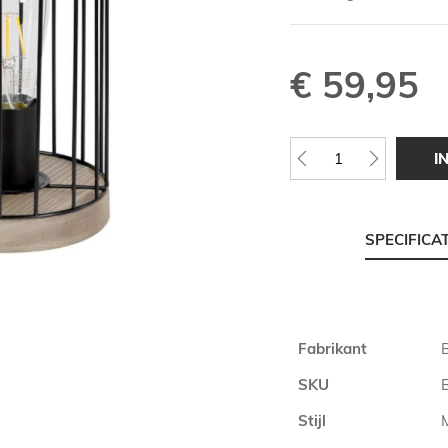
€ 59,95
I
SPECIFICA
Meer
Fabrikant
informatie
SKU
Stijl