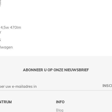
 4,5w 470lm
r
5
elwagen
ABONNEER U OP ONZE NIEUWSBRIEF
INSC
NTRUM
INFO
Blog