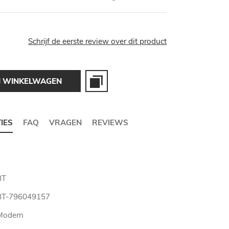
Schrijf de eerste review over dit product
N WINKELWAGEN
TIES
FAQ
VRAGEN
REVIEWS
BT
BT-796049157
Modern