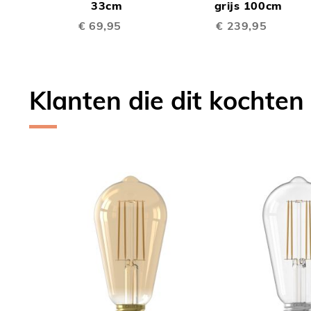
TE
TE
Winkelwagen
33cm
Winkelwagen
grijs 100cm
€ 69,95
€ 239,95
VERGELIJKEN
VERGE
Klanten die dit kochten
Skip
carousel