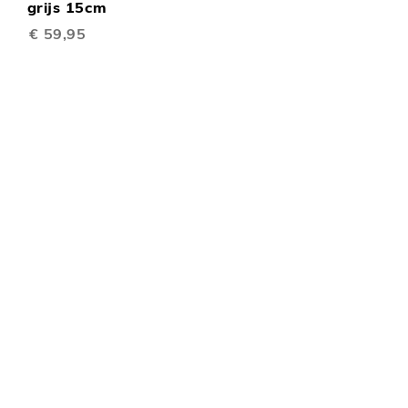
TE
inkelwagen
grijs 15cm
€ 59,95
EN
VERGELIJKEN