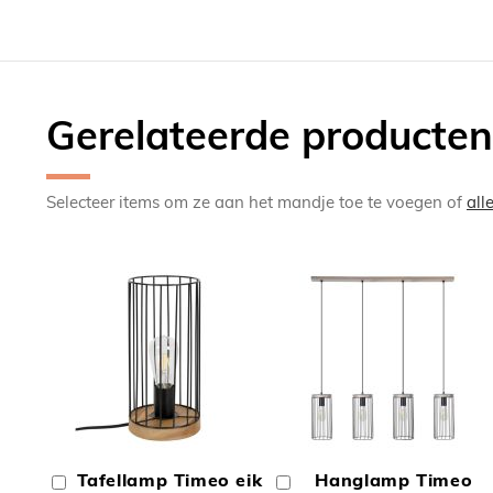
Gerelateerde producten
Selecteer items om ze aan het mandje toe te voegen of
all
TOEVOEGEN
TOEV
OM
OM
Tafellamp Timeo eik
Hanglamp Timeo
In
In