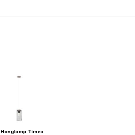
N
TOEVOEGEN
OM
Hanglamp Timeo