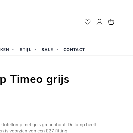
Mijn account
Winkelwag
RKEN
STIJL
SALE
CONTACT
p Timeo grijs
 tafellamp met grijs grenenhout. De lamp heeft
 is voorzien van een E27 fitting.