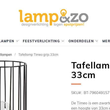
LAMPEN
FEESTVERLICHTING
ONDERDELEN
ME
ellampen
Tafellamp Timeo grijs 33cm
Tafellam
33cm
SKU
BT-796049157
De Timeo is een zwarte
een hoogte van 33cm en