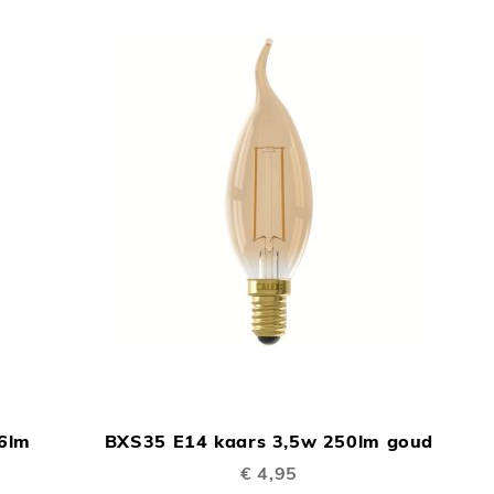
TOEVOEGEN
TOEVOEGEN
In Winkelwagen
In Winkelwage
OM
OM
6lm
BXS35 E14 kaars 3,5w 250lm goud
TE
TE
€ 4,95
VERGELIJKEN
VERGELIJKEN