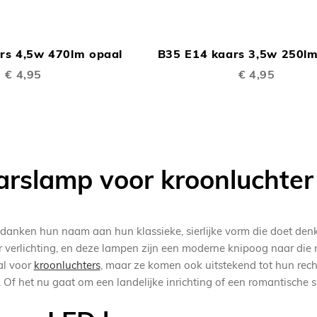
TOEVOEGEN
In Winkelwagen
OM
rs 4,5w 470lm opaal
B35 E14 kaars 3,5w 250lm
TE
€ 4,95
€ 4,95
VERGELIJKEN
arslamp voor kroonluchte
danken hun naam aan hun klassieke, sierlijke vorm die doet denk
 verlichting, en deze lampen zijn een moderne knipoog naar die no
al voor
kroonluchters
, maar ze komen ook uitstekend tot hun rec
. Of het nu gaat om een landelijke inrichting of een romantische 