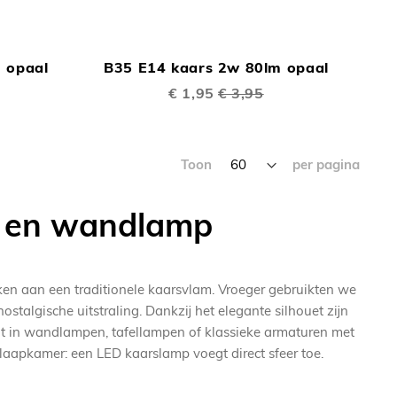
TOEVOEGEN
TOEVOEGEN
In Winkelwagen
In Winkelwage
OM
OM
 opaal
B35 E14 kaars 2w 80lm opaal
TE
TE
Speciale
€ 1,95
€ 3,95
VERGELIJKEN
prijs
VERGELIJKEN
Toon
per pagina
r en wandlamp
en aan een traditionele kaarsvlam. Vroeger gebruikten we
stalgische uitstraling. Dankzij het elegante silhouet zijn
ht in wandlampen, tafellampen of klassieke armaturen met
slaapkamer: een LED kaarslamp voegt direct sfeer toe.