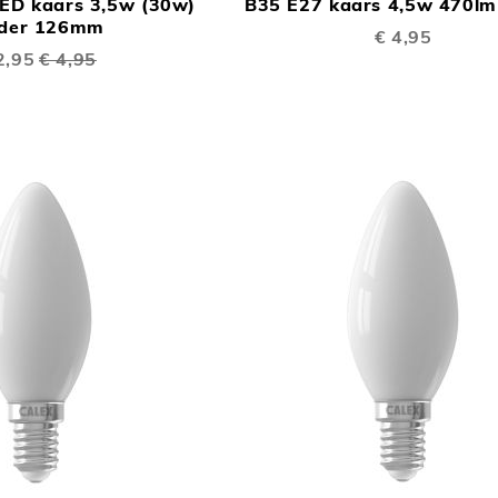
ED kaars 3,5w (30w)
B35 E27 kaars 4,5w 470lm
TE
lder 126mm
€ 4,95
VERGELIJKEN
ciale
2,95
€ 4,95
s