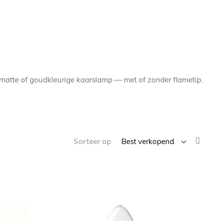
 matte of goudkleurige kaarslamp — met of zonder flametip.
Van
Sorteer op
laag
naar
hoog
sorte