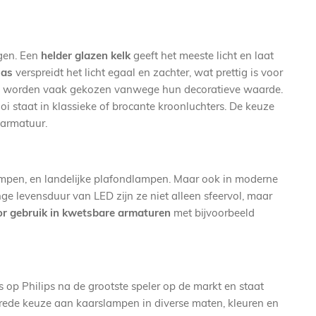
ngen. Een
helder glazen kelk
geeft het meeste licht en laat
las
verspreidt het licht egaal en zachter, wat prettig is voor
 worden vaak gekozen vanwege hun decoratieve waarde.
ooi staat in klassieke of brocante kroonluchters. De keuze
 armatuur.
ampen, en landelijke plafondlampen. Maar ook in moderne
nge levensduur van LED zijn ze niet alleen sfeervol, maar
oor gebruik in kwetsbare armaturen
met bijvoorbeeld
s op Philips na de grootste speler op de markt en staat
rede keuze aan kaarslampen in diverse maten, kleuren en