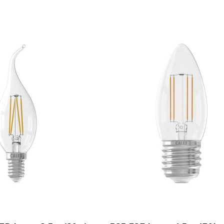
TOEVOEGEN
In Winkelwagen
OM