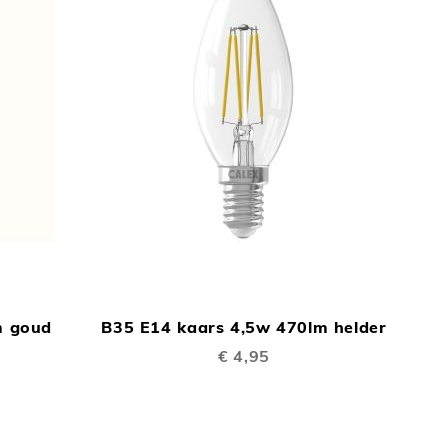
TOEVOEGEN
TOEVOEGEN
In Winkelwagen
In Winkelwage
OM
OM
m goud
B35 E14 kaars 4,5w 470lm helder
TE
TE
€ 4,95
VERGELIJKEN
VERGELIJKEN