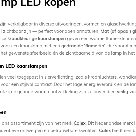
amp LED kopen
jn verkrijgbaar in diverse uitvoeringen, vormen en glasafwerki
i zichtbaar zijn — perfect voor open armaturen.
Mat (of opaal) g
nce.
Goudkleurige kaarslampen
geven een warme flame-kleur en
 voor een kaarslamp met een
gedraaide ‘flame tip’
, die vooral m
 het gewenste sfeerbeeld én de zichtbaarheid van de lamp in het
an LED kaarslampen
n veel toegepast in sierverlichting, zoals kroonluchters, wandl
 voor een stijlvol contrast. Door het lage energieverbruik en de la
kzij de geringe warmteontwikkeling zijn ze bovendien
veilig v
pen
 ons assortiment zijn van het merk
Calex
. Dit Nederlandse merk i
novatieve ontwerpen en betrouwbare kwaliteit.
Calex
biedt een b