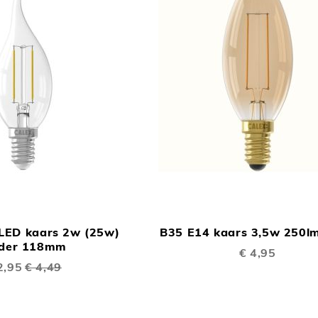
TOEVOEGEN
In Winkelwagen
OM
LED kaars 2w (25w)
B35 E14 kaars 3,5w 250l
TE
lder 118mm
€ 4,95
VERGELIJKEN
ciale
2,95
€ 4,49
s