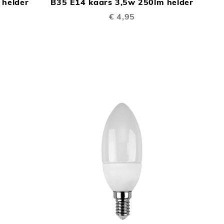
 helder
B35 E14 kaars 3,5w 250lm helder
TE
TE
€ 4,95
VERGELIJKEN
VERGELIJKEN