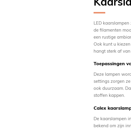
Kaarsl
LED kaarslampen zi
de filamenten moo
een rustige ambia
Ook kunt u kiezen
hangt sterk af van
Toepassingen v
Deze lampen worde
settings zorgen ze
ook duurzaam. Dan
stoffen kappen.
Calex kaarslam
De kaarslampen in
bekend om zijn in