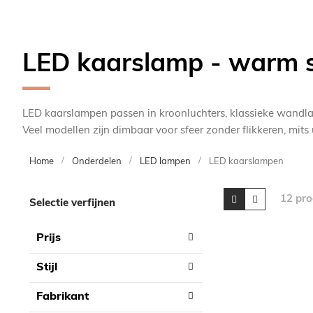
LED kaarslamp - warm s
LED kaarslampen passen in kroonluchters, klassieke wandlam
Veel modellen zijn dimbaar voor sfeer zonder flikkeren, mit
Home
Onderdelen
LED lampen
LED kaarslampen
Skip
Tonen
Foto-
Lijst
12
pro
Selectie verfijnen
tabel
to
als
product
Prijs
list
Stijl
Fabrikant