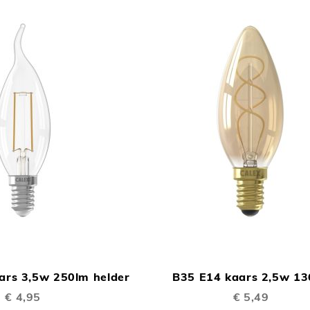
TOEVOEGEN
In Winkelwagen
OM
ars 3,5w 250lm helder
B35 E14 kaars 2,5w 13
TE
€ 4,95
€ 5,49
VERGELIJKEN