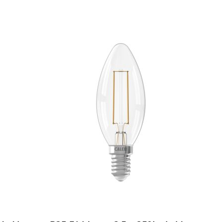
TOEVOEGEN
TOEVOEGEN
In Winkelwagen
In Winkelwage
OM
OM