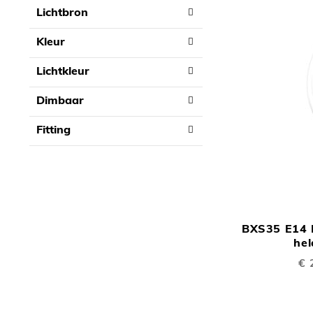
Lichtbron
Kleur
Lichtkleur
Dimbaar
Fitting
BXS35 E14 
he
Spe
€ 
prij