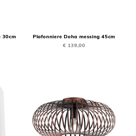
TOEVOEGEN
TOEVOEGEN
In Winkelwagen
In Winkelwage
OM
OM
e 30cm
Plafonniere Doha messing 45cm
TE
TE
€ 139,00
VERGELIJKEN
VERGELIJKEN