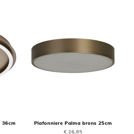
sorte
TOEVOEGEN
TOEVOEGEN
In Winkelwagen
In Winkelwage
OM
OM
ie 36cm
Plafonniere Palma brons 25cm
TE
TE
€ 26,95