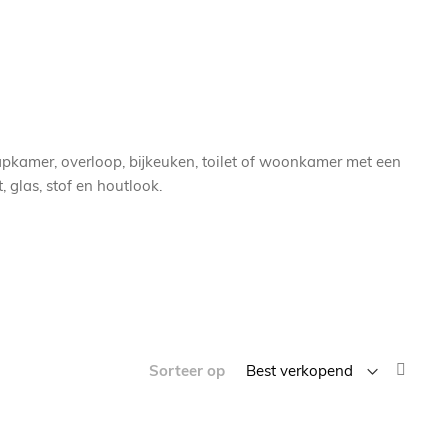
aapkamer, overloop, bijkeuken, toilet of woonkamer met een
 glas, stof en houtlook.
Van
Sorteer op
laag
naar
hoog