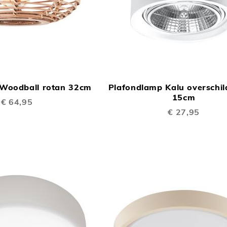
TOEVOEGEN
In Winkelwagen
OM
Woodball rotan 32cm
Plafondlamp Kalu overschi
TE
15cm
€ 64,95
VERGELIJKEN
€ 27,95