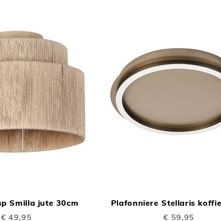
TOEVOEGEN
In Winkelwagen
OM
p Smilla jute 30cm
Plafonniere Stellaris koff
TE
€ 49,95
€ 59,95