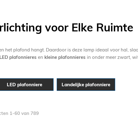
erlichting voor Elke Ruimte
en het plafond hangt. Daardoor is deze lamp ideaal voor hal, sl
LED plafonnieres
en
kleine plafonnieres
in onder meer zwart, wit,
LED plafonniere
Landelijke plafonniere
cten
1
-
60
van
789