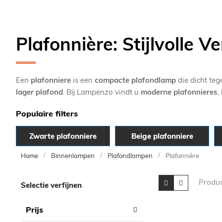
Plafonnière: Stijlvolle V
Een
plafonniere
is een
compacte plafondlamp
die dicht teg
lager plafond
. Bij Lampenzo vindt u
moderne plafonnieres
,
Populaire filters
Zwarte plafonniere
Beige plafonniere
Home
Binnenlampen
Plafondlampen
Plafonnière
Skip
Tonen
Foto-
Lijst
Produ
Selectie verfijnen
tabel
to
als
product
Prijs
list