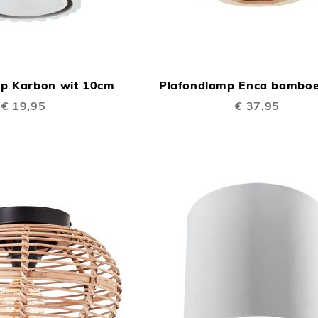
TOEVOEGEN
In Winkelwagen
OM
p Karbon wit 10cm
Plafondlamp Enca bambo
TE
€ 19,95
€ 37,95
VERGELIJKEN