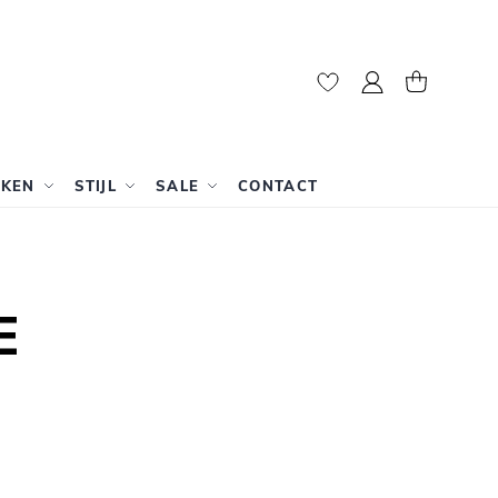
Mijn account
Winkelwag
RKEN
STIJL
SALE
CONTACT
E