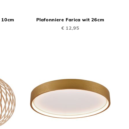
TOEVOEGEN
TOEVOEGEN
In Winkelwagen
In Winkelwage
OM
OM
d 10cm
Plafonniere Farica wit 26cm
TE
TE
€ 12,95
VERGELIJKEN
VERGELIJKEN