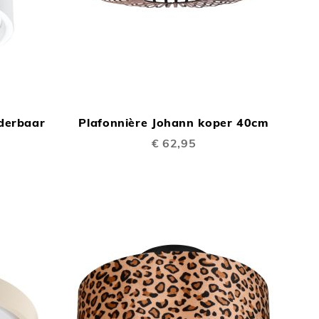
TOEVOEGEN
TOEVOEGEN
In Winkelwagen
In Winkelwage
OM
OM
lderbaar
Plafonnière Johann koper 40cm
TE
TE
€ 62,95
VERGELIJKEN
VERGELIJKEN