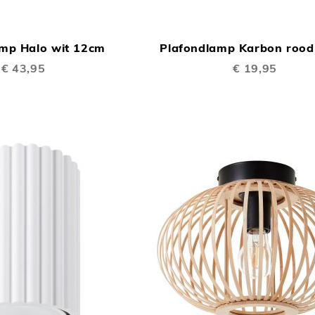
TOEVOEGEN
In Winkelwagen
OM
amp Halo wit 12cm
Plafondlamp Karbon roo
TE
€ 43,95
€ 19,95
VERGELIJKEN