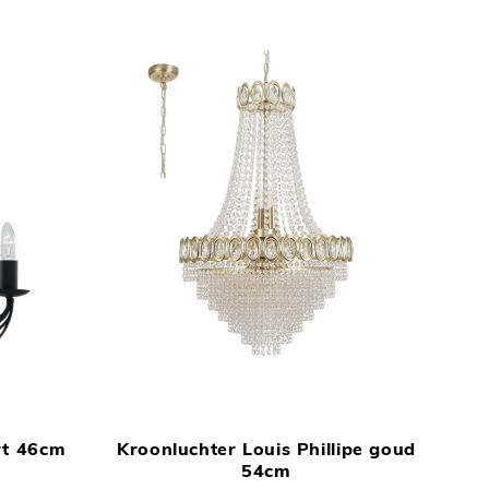
sorte
TOEVOEGEN
TOEVOEGEN
In Winkelwagen
In Winkelwage
OM
OM
rt 46cm
Kroonluchter Louis Phillipe goud
TE
TE
54cm