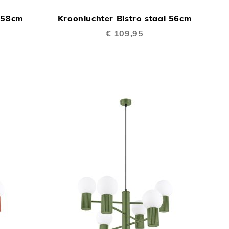
OM
OM
l 58cm
Kroonluchter Bistro staal 56cm
TE
TE
€ 109,95
VERGELIJKEN
VERGELIJKEN