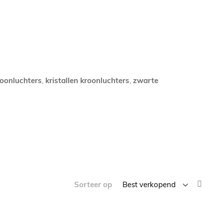
oonluchters
,
kristallen kroonluchters
,
zwarte
Van
Sorteer op
laag
naar
hoog