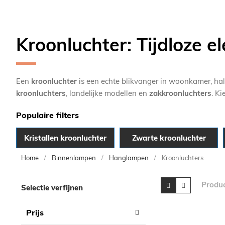
Kroonluchter: Tijdloze el
Een
kroonluchter
is een echte blikvanger in woonkamer, hal
kroonluchters
, landelijke modellen en
zakkroonluchters
. K
Populaire filters
Kristallen kroonluchter
Zwarte kroonluchter
Home
Binnenlampen
Hanglampen
Kroonluchters
Skip
Tonen
Foto-
Lijst
Produ
Selectie verfijnen
tabel
to
als
product
Prijs
list