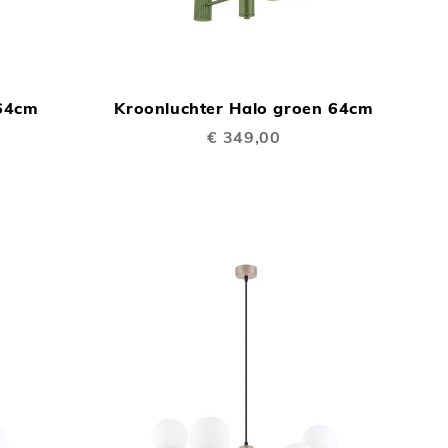
TOEVOEGEN
TOEVOEGEN
In Winkelwagen
In Winkelwage
OM
OM
 64cm
Kroonluchter Halo groen 64cm
TE
TE
€ 349,00
VERGELIJKEN
VERGELIJKEN