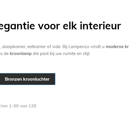
egantie voor elk interieur
, slaapkamer, eetkamer of vide. Bij Lampenzo vindt u
moderne kr
ies de
kroonlamp
die past bij uw ruimte en stijl.
Bronzen kroonluchter
cten
1
-
60
van
128