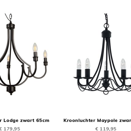
TOEVOEGEN
In Winkelwagen
OM
er Lodge zwart 65cm
Kroonluchter Maypole zwa
TE
€ 179,95
€ 119,95