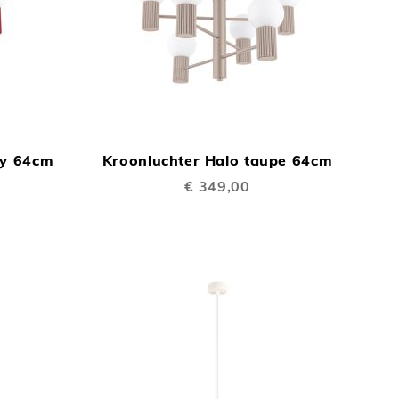
TOEVOEGEN
TOEVOEGEN
In Winkelwagen
In Winkelwage
OM
OM
dy 64cm
Kroonluchter Halo taupe 64cm
TE
TE
€ 349,00
VERGELIJKEN
VERGELIJKEN