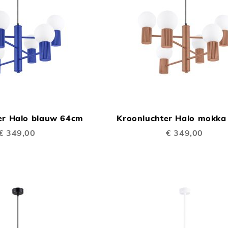
TOEVOEGEN
In Winkelwagen
OM
er Halo blauw 64cm
Kroonluchter Halo mokk
TE
€ 349,00
€ 349,00
VERGELIJKEN