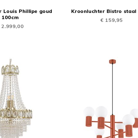
OM
 Louis Phillipe goud
Kroonluchter Bistro staa
TE
100cm
€ 159,95
VERGELIJKEN
 2.999,00