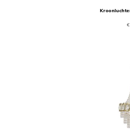
Kroonluchter
€