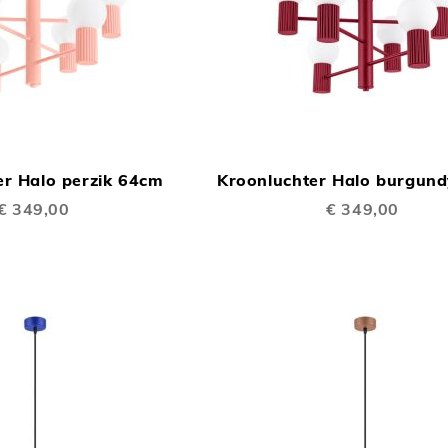
TOEVOEGEN
In Winkelwagen
OM
er Halo perzik 64cm
Kroonluchter Halo burgun
TE
€ 349,00
€ 349,00
VERGELIJKEN