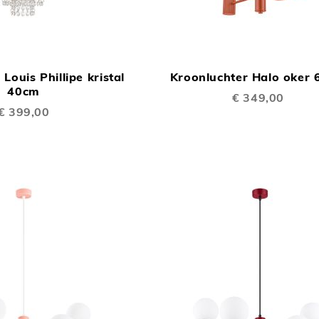
TOEVOEGEN
In Winkelwagen
OM
Louis Phillipe kristal
Kroonluchter Halo oker
TE
40cm
€ 349,00
VERGELIJKEN
€ 399,00