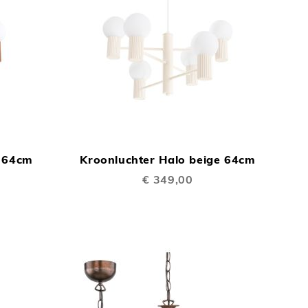
TOEVOEGEN
TOEVOEGEN
In Winkelwagen
In Winkelwage
OM
OM
a 64cm
Kroonluchter Halo beige 64cm
TE
TE
€ 349,00
VERGELIJKEN
VERGELIJKEN