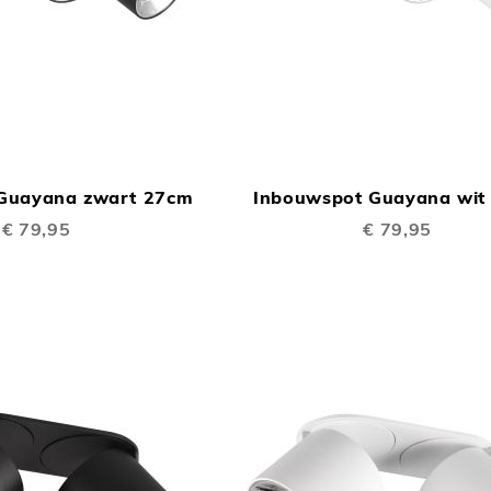
TOEVOEGEN
In Winkelwagen
OM
Guayana zwart 27cm
Inbouwspot Guayana wit
TE
€ 79,95
€ 79,95
VERGELIJKEN