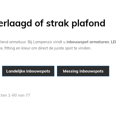
rlaagd of strak plafond
llend armatuur. Bij Lampenzo vindt u
inbouwspot armaturen
,
LE
fitting en kleur om direct de juiste spot te vinden.
Landelijke inbouwspots
Messing inbouwspots
cten
1
-
60
van
77