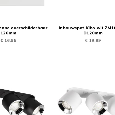
TOEVOEGEN
In Winkelwagen
OM
enne overschilderbaar
Inbouwspot Kibo wit ZM
TE
126mm
D120mm
VERGELIJKEN
€ 16,95
€ 19,99