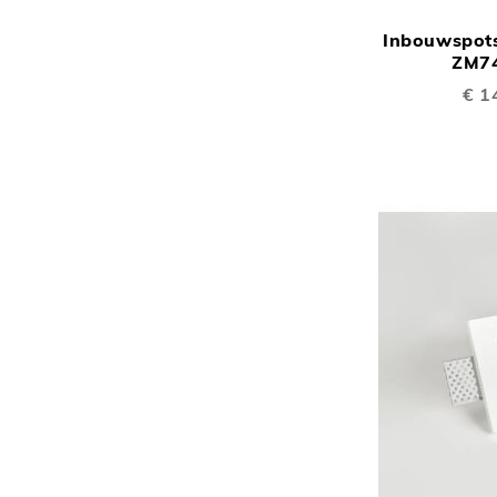
Inbouwspots
ZM7
Speci
€ 1
prijs