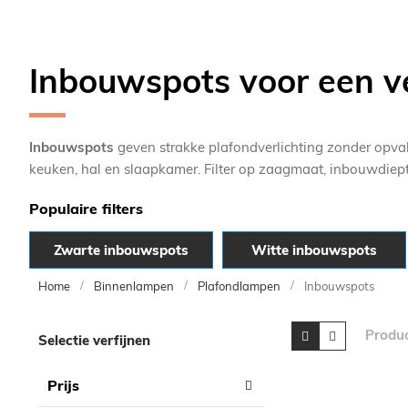
Inbouwspots voor een ve
Inbouwspots
geven strakke plafondverlichting zonder opva
keuken, hal en slaapkamer. Filter op zaagmaat, inbouwdiepte, 
Populaire filters
Zwarte inbouwspots
Witte inbouwspots
Home
Binnenlampen
Plafondlampen
Inbouwspots
Skip
Tonen
Foto-
Lijst
Produ
Selectie verfijnen
tabel
to
als
product
Prijs
list