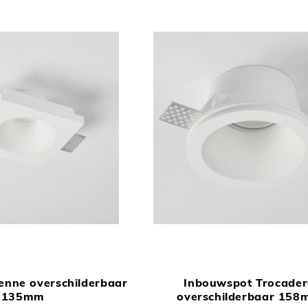
TOEVOEGEN
In Winkelwagen
OM
enne overschilderbaar
Inbouwspot Trocade
TE
135mm
overschilderbaar 15