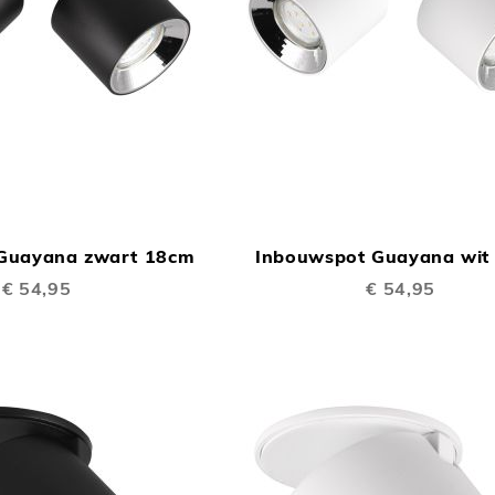
TOEVOEGEN
In Winkelwagen
OM
Guayana zwart 18cm
Inbouwspot Guayana wit
TE
€ 54,95
€ 54,95
VERGELIJKEN