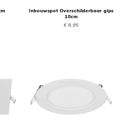
OM
OM
cm
Inbouwspot Overschilderbaar gips
TE
TE
10cm
VERGELIJKEN
VERGELIJKEN
€ 8,95