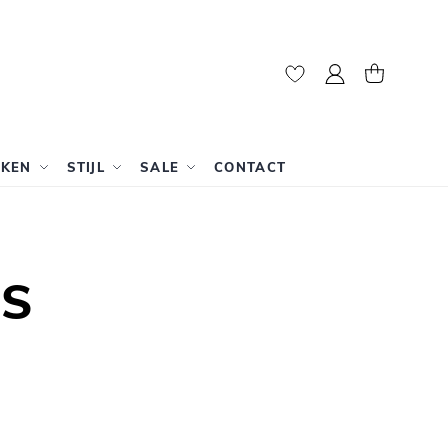
Mijn account
Winkelwag
RKEN
STIJL
SALE
CONTACT
S