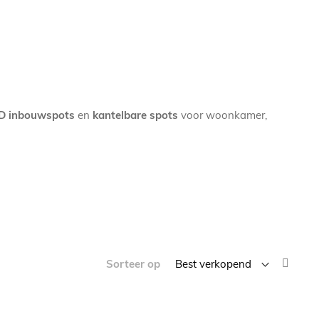
D inbouwspots
en
kantelbare spots
voor woonkamer,
Van
Sorteer op
laag
naar
hoog