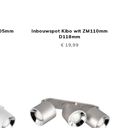
TOEVOEGEN
TOEVOEGEN
In Winkelwagen
In Winkelwage
OM
OM
105mm
Inbouwspot Kibo wit ZM110mm
TE
TE
D118mm
VERGELIJKEN
VERGELIJKEN
€ 19,99