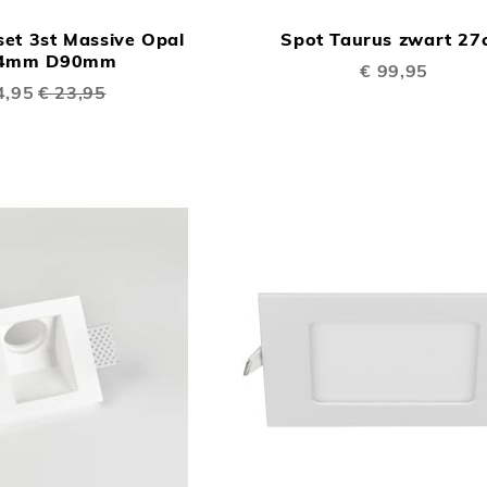
OM
et 3st Massive Opal
Spot Taurus zwart 27
TE
4mm D90mm
€ 99,95
VERGELIJKEN
ale
4,95
€ 23,95