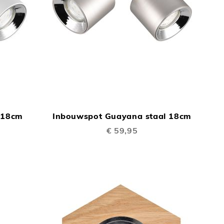
TOEVOEGEN
TOEVOEGEN
In Winkelwagen
In Winkelwage
OM
OM
 18cm
Inbouwspot Guayana staal 18cm
TE
TE
€ 59,95
VERGELIJKEN
VERGELIJKEN