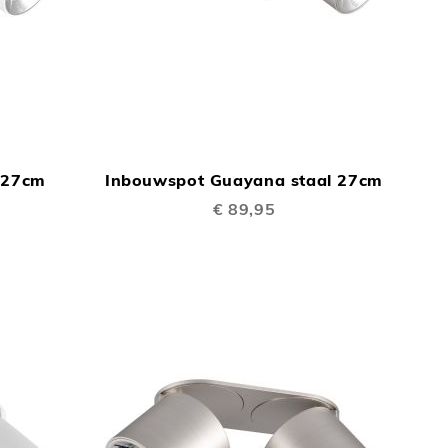
TOEVOEGEN
TOEVOEGEN
In Winkelwagen
In Winkelwage
OM
OM
 27cm
Inbouwspot Guayana staal 27cm
TE
TE
€ 89,95
VERGELIJKEN
VERGELIJKEN