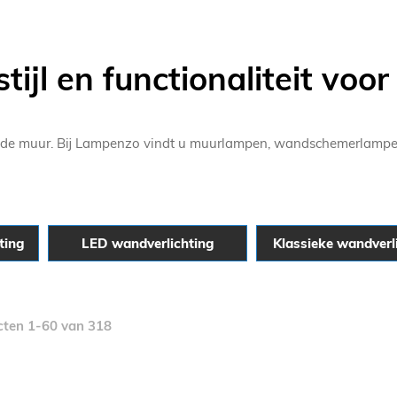
tijl en functionaliteit voor
aan de muur. Bij Lampenzo vindt u muurlampen, wandschemerlamp
ting
LED wandverlichting
Klassieke wandverl
cten
1
-
60
van
318