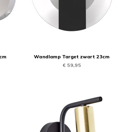
TOEVOEGEN
TOEVOEGEN
In Winkelwagen
In Winkelwage
OM
OM
3cm
Wandlamp Target zwart 23cm
TE
TE
€ 59,95
VERGELIJKEN
VERGELIJKEN