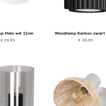
TOEVOEGEN
In Winkelwagen
OM
p Halo wit 12cm
Wandlamp Karbon zwart
TE
€ 39,95
€ 39,95
VERGELIJKEN