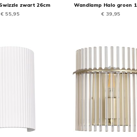
wizzle zwart 26cm
Wandlamp Halo groen 
TE
€ 55,95
€ 39,95
VERGELIJKEN