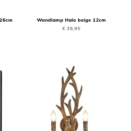
TOEVOEGEN
TOEVOEGEN
In Winkelwagen
In Winkelwage
OM
OM
 26cm
Wandlamp Halo beige 12cm
TE
TE
€ 39,95
VERGELIJKEN
VERGELIJKEN