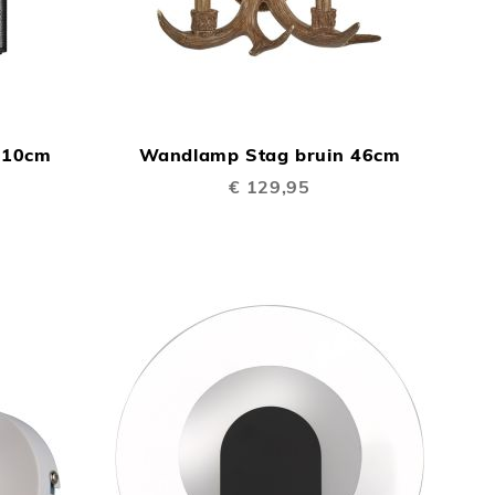
TOEVOEGEN
TOEVOEGEN
In Winkelwagen
In Winkelwage
OM
OM
 10cm
Wandlamp Stag bruin 46cm
TE
TE
€ 129,95
VERGELIJKEN
VERGELIJKEN