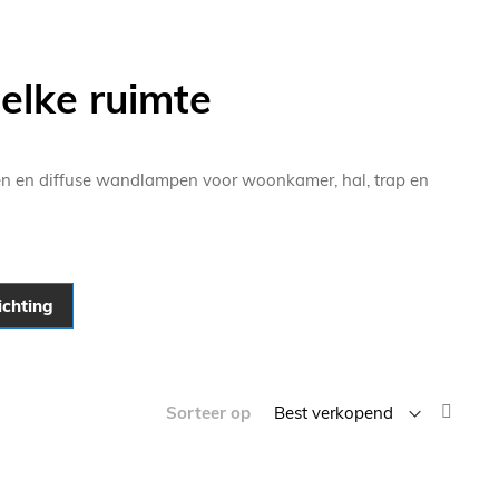
 elke ruimte
en en diffuse wandlampen voor woonkamer, hal, trap en
ichting
Van
Sorteer op
laag
naar
hoog