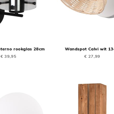
TOEVOEGEN
In Winkelwagen
OM
terno rookglas 28cm
Wandspot Calvi wit 1
TE
€ 39,95
€ 27,99
VERGELIJKEN