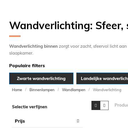
Wandverlichting: Sfeer, s
Wandverlichting binnen
zorgt voor zacht, sfeervol licht 
slaapkamer.
Populaire filters
Zwarte wandverlichting
Landelijke wandverlich
Home
Binnenlampen
Wandlampen
Wandverlichting
Skip
Tonen
Foto-
Lijst
Produ
Selectie verfijnen
tabel
to
als
product
Prijs
list