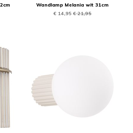
12cm
Wandlamp Melania wit 31cm
TE
TE
Speciale
€ 14,95
€ 21,95
VERGELIJKEN
prijs
VERGELIJKEN