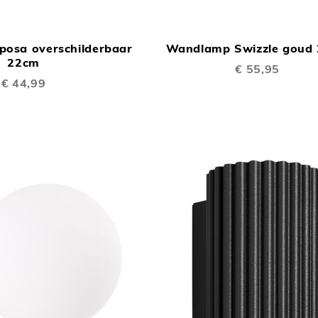
TOEVOEGEN
In Winkelwagen
OM
osa overschilderbaar
Wandlamp Swizzle goud
TE
22cm
€ 55,95
VERGELIJKEN
€ 44,99