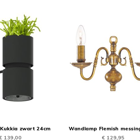
TOEVOEGEN
In Winkelwagen
OM
Kukkia zwart 24cm
Wandlamp Flemish messin
TE
€ 139,00
€ 129,95