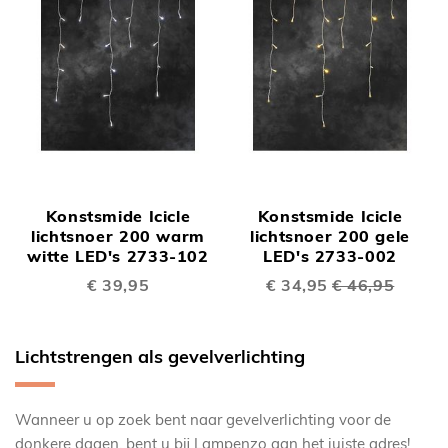
Konstsmide Icicle
Konstsmide Icicle
lichtsnoer 200 warm
lichtsnoer 200 gele
witte LED's 2733-102
LED's 2733-002
€ 39,95
Speciale
€ 34,95
€ 46,95
prijs
Lichtstrengen als gevelverlichting
Wanneer u op zoek bent naar gevelverlichting voor de
donkere dagen, bent u bij Lampenzo aan het juiste adres!