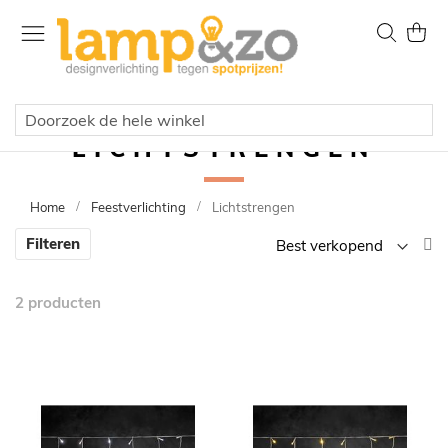
Ga
naar
Zoek
Wink
de
inhoud
LICHTSTRENGEN
Home
Feestverlichting
Lichtstrengen
V
Filteren
la
n
2
producten
h
so