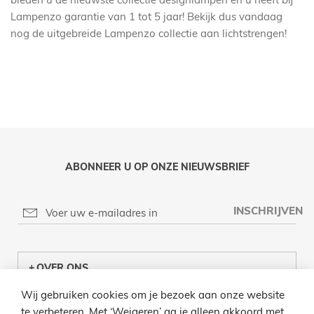
Lampenzo garantie van 1 tot 5 jaar! Bekijk dus vandaag
nog de uitgebreide Lampenzo collectie aan lichtstrengen!
ABONNEER U OP ONZE NIEUWSBRIEF
INSCHRIJVEN
OVER ONS
Wij gebruiken cookies om je bezoek aan onze website
KLANTENCENTRUM
te verbeteren. Met ‘Weigeren’ ga je alleen akkoord met