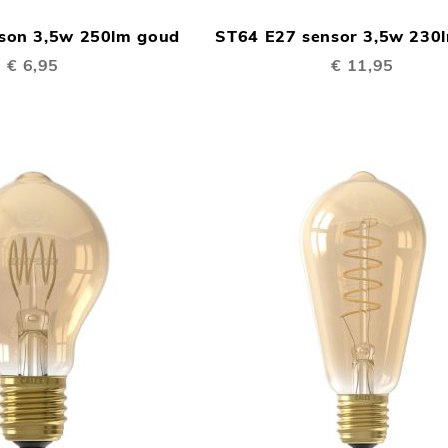
OM
ison 3,5w 250lm goud
ST64 E27 sensor 3,5w 230
TE
€ 6,95
€ 11,95
VERGELIJKEN