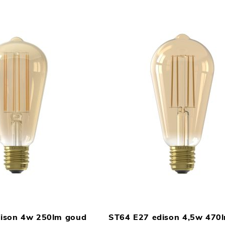
TOEVOEGEN
In Winkelwagen
OM
ison 4w 250lm goud
ST64 E27 edison 4,5w 470
TE