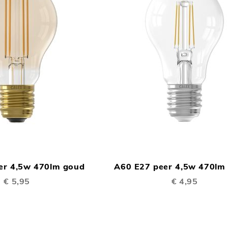
TOEVOEGEN
In Winkelwagen
OM
er 4,5w 470lm goud
A60 E27 peer 4,5w 470lm 
TE
€ 5,95
€ 4,95
VERGELIJKEN