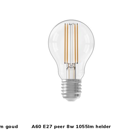
TOEVOEGEN
TOEVOEGEN
In Winkelwagen
In Winkelwage
OM
OM
lm goud
A60 E27 peer 8w 1055lm helder
TE
TE