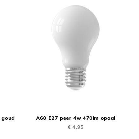
TOEVOEGEN
TOEVOEGEN
In Winkelwagen
In Winkelwage
OM
OM
m goud
A60 E27 peer 4w 470lm opaal
TE
TE
€ 4,95
VERGELIJKEN
VERGELIJKEN