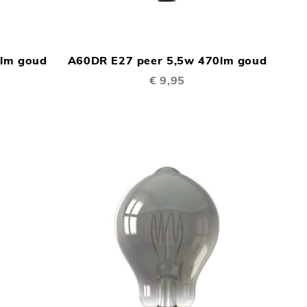
TOEVOEGEN
TOEVOEGEN
In Winkelwagen
In Winkelwage
OM
OM
0lm goud
A60DR E27 peer 5,5w 470lm goud
TE
TE
€ 9,95
VERGELIJKEN
VERGELIJKEN