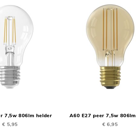
TOEVOEGEN
In Winkelwagen
OM
r 7,5w 806lm helder
A60 E27 peer 7,5w 806l
TE
€ 5,95
€ 6,95
VERGELIJKEN