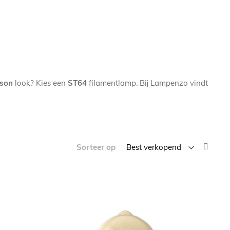
ison
look? Kies een
ST64
filamentlamp. Bij Lampenzo vindt
Van
Sorteer op
laag
naar
hoog
sorte