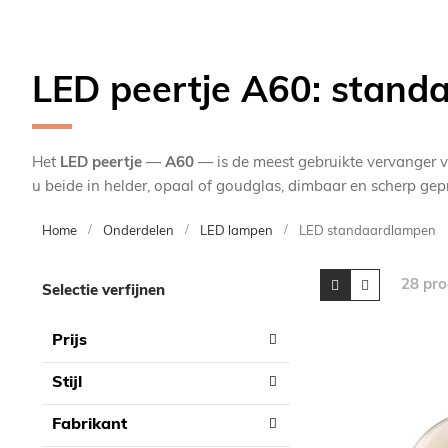
LED peertje A60: standa
Het
LED peertje
—
A60
— is de meest gebruikte vervanger va
u beide in helder, opaal of goudglas, dimbaar en scherp gepr
Home
Onderdelen
LED lampen
LED standaardlampen
Skip
Tonen
Foto-
Lijst
28
pro
Selectie verfijnen
tabel
to
als
product
Prijs
list
Stijl
Fabrikant