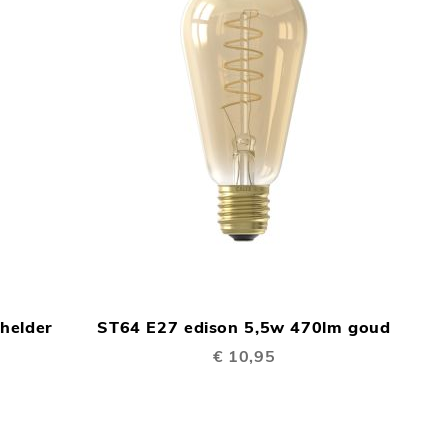
TOEVOEGEN
TOEVOEGEN
In Winkelwagen
In Winkelwage
OM
OM
helder
ST64 E27 edison 5,5w 470lm goud
TE
TE
€ 10,95
VERGELIJKEN
VERGELIJKEN