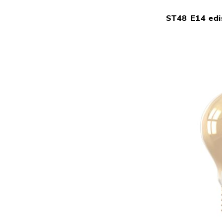
ST48 E14 ed