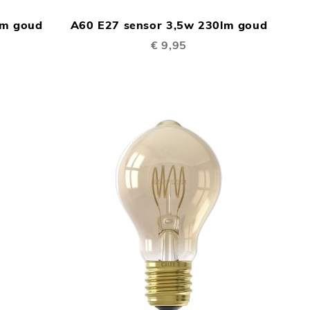
OM
OM
lm goud
A60 E27 sensor 3,5w 230lm goud
TE
TE
€ 9,95
VERGELIJKEN
VERGELIJKEN