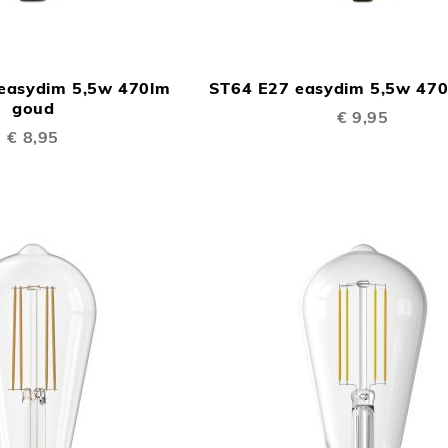
TOEVOEGEN
In Winkelwagen
OM
easydim 5,5w 470lm
ST64 E27 easydim 5,5w 47
TE
goud
€ 9,95
VERGELIJKEN
€ 8,95