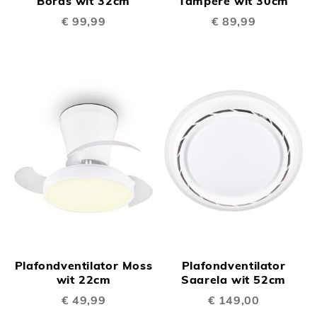
Boras wit 32cm
Tampere wit 30cm
€ 99,99
€ 89,99
Plafondventilator Moss
Plafondventilator
wit 22cm
Saarela wit 52cm
€ 49,99
€ 149,00