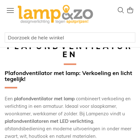
Ga
naar
Zoek
Wink
de
inhoud
PLAFONDVENTILATOR
EN
Plafondventilator met lamp: Verkoeling en licht
tegelijk!
Een
plafondventilator met lamp
combineert verkoeling en
verlichting in een armatuur. Ideaal voor slaapkamer,
woonkamer, werkkamer of zolder. Bij Lampenzo vindt u
plafondventilatoren met LED verlichting
,
afstandsbediening en moderne uitvoeringen in onder meer
zwart, wit, houtlook en naturel materialen.