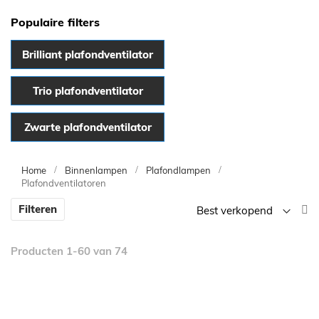
Populaire filters
Brilliant plafondventilator
Trio plafondventilator
Zwarte plafondventilator
Home
Binnenlampen
Plafondlampen
Plafondventilatoren
V
Filteren
la
n
Producten
1
-
60
van
74
h
so