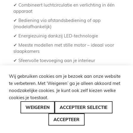
✔ Combineert luchtcirculatie en verlichting in één
apparaat
✔ Bediening via afstandsbediening of app
(modelafhankelijk)
✔ Energiezuinig dankzij LED-technologie
✔ Meeste modellen met stille motor – ideaal voor
slaapkamers
✔ Sfeervolle toevoeging aan je interieur
Voordelig & snel thuisbezorgd
Wij gebruiken cookies om je bezoek aan onze website
te verbeteren. Met ‘Weigeren’ ga je alleen akkoord met
noodzakelijke cookies. Je kunt ook zelf kiezen welke
Bestelt u bij Lampenzo? Dan profiteert u van:
cookies je toestaat.
Gratis verzending
vanaf €49 in Nederland / €99 in
WEIGEREN
ACCEPTEER SELECTIE
België
ACCEPTEER
Snelle levering
, vaak uit eigen voorraad
1 tot 5 jaar garantie