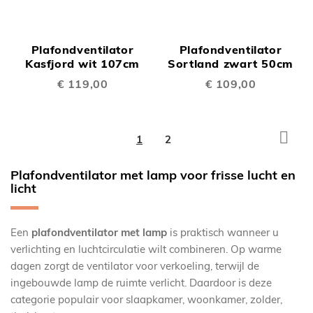
Plafondventilator
Plafondventilator
Kasfjord wit 107cm
Sortland zwart 50cm
€ 119,00
€ 109,00
Pagina
Pagi
Volg
U
Pagina
1
2
lees
Plafondventilator met lamp voor frisse lucht en
momenteel
licht
pagina
Een
plafondventilator met lamp
is praktisch wanneer u
verlichting en luchtcirculatie wilt combineren. Op warme
dagen zorgt de ventilator voor verkoeling, terwijl de
ingebouwde lamp de ruimte verlicht. Daardoor is deze
categorie populair voor slaapkamer, woonkamer, zolder,