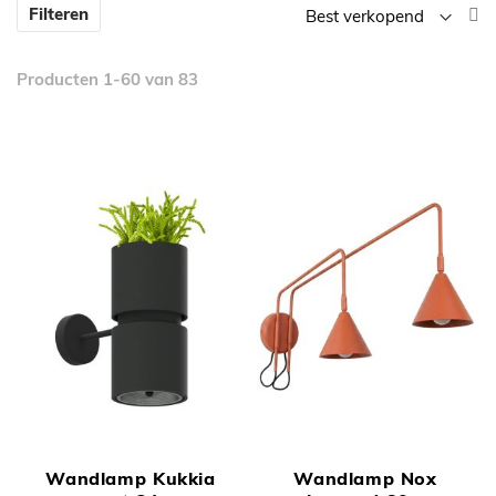
V
Filteren
la
n
Producten
1
-
60
van
83
h
so
Wandlamp Kukkia
Wandlamp Nox