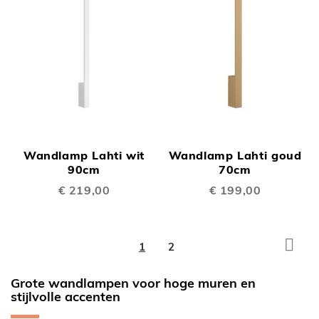
Wandlamp Lahti wit
Wandlamp Lahti goud
90cm
70cm
€ 219,00
€ 199,00
Pagina
Pagi
Volg
U
Pagina
1
2
lees
Grote wandlampen voor hoge muren en
momenteel
stijlvolle accenten
pagina