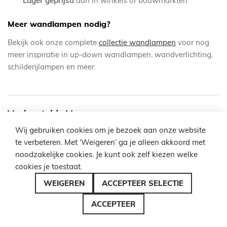
Lager geprijsd
dan in winkels of bouwmarkten
Meer wandlampen nodig?
Bekijk ook onze complete
collectie wandlampen
voor nog
meer inspiratie in up-down wandlampen, wandverlichting,
schilderijlampen en meer.
Veelgestelde Vragen
Wij gebruiken cookies om je bezoek aan onze website
te verbeteren. Met ‘Weigeren’ ga je alleen akkoord met
Veel grote wandlampen zien er wat saai uit – hoe
maak ik ze interessanter?
noodzakelijke cookies. Je kunt ook zelf kiezen welke
cookies je toestaat.
Grote wandlampen hoeven zeker niet saai te zijn! Het
geheim zit hem in de combinatie van stijlen, materialen en
WEIGEREN
ACCEPTEER SELECTIE
kleuren. Veel grote wandlampen zijn juist ontworpen om als
ACCEPTEER
statementstuk te dienen en kunnen prachtig gecombineerd
worden met andere modellen. Op de productpagina’s vind je