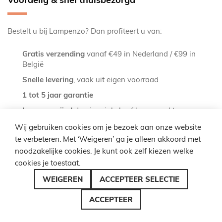
Bestelt u bij Lampenzo? Dan profiteert u van:
Gratis verzending
vanaf €49 in Nederland / €99 in
België
Snelle levering
, vaak uit eigen voorraad
1 tot 5 jaar garantie
Lager geprijsd
dan in winkels of bouwmarkten
Wij gebruiken cookies om je bezoek aan onze website
Meer hanglampen nodig?
te verbeteren. Met ‘Weigeren’ ga je alleen akkoord met
noodzakelijke cookies. Je kunt ook zelf kiezen welke
Bekijk ook onze complete
collectie hanglampen
voor nog
cookies je toestaat.
meer inspiratie in
hanglampen met enkele kap
,
langwerpige
hanglampen
,
kroonluchters
en meer.
WEIGEREN
ACCEPTEER SELECTIE
ACCEPTEER
Veelgestelde Vragen