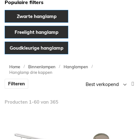
Populaire filters
Zwarte hanglamp
Freelight hanglamp
Goudkleurige hanglamp
Home
Binnenlampen
Hanglampen
Hanglamp drie kappen
V
Filteren
la
n
Producten
1
-
60
van
365
h
so