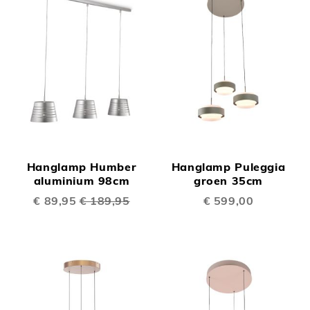
Hanglamp Humber
Hanglamp Puleggia
aluminium 98cm
groen 35cm
Speciale
€ 89,95
€ 189,95
€ 599,00
prijs