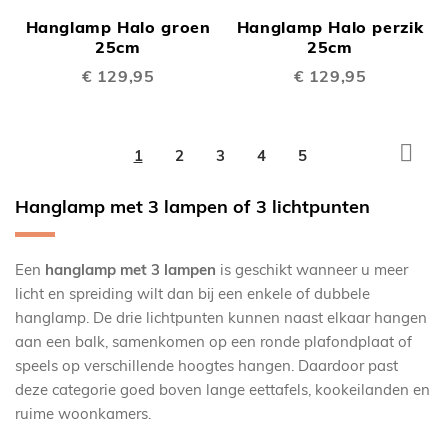
Hanglamp Halo groen
Hanglamp Halo perzik
25cm
25cm
€ 129,95
€ 129,95
Pagina
Pagi
Volg
U
Pagina
Pagina
Pagina
Pagina
1
2
3
4
5
lees
Hanglamp met 3 lampen of 3 lichtpunten
momenteel
pagina
Een
hanglamp met 3 lampen
is geschikt wanneer u meer
licht en spreiding wilt dan bij een enkele of dubbele
hanglamp. De drie lichtpunten kunnen naast elkaar hangen
aan een balk, samenkomen op een ronde plafondplaat of
speels op verschillende hoogtes hangen. Daardoor past
deze categorie goed boven lange eettafels, kookeilanden en
ruime woonkamers.