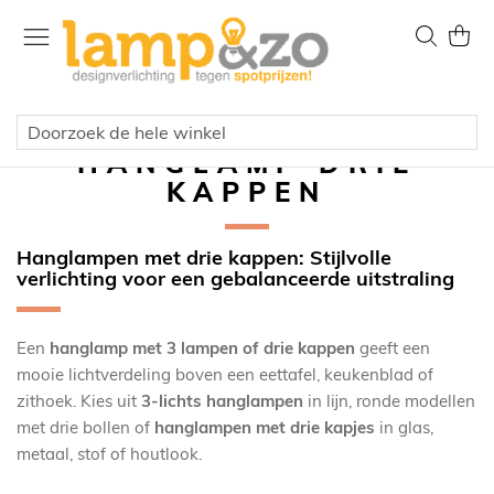
Ga
naar
Zoek
Wink
de
inhoud
HANGLAMP DRIE
KAPPEN
Hanglampen met drie kappen: Stijlvolle
verlichting voor een gebalanceerde uitstraling
Een
hanglamp met 3 lampen of drie kappen
geeft een
mooie lichtverdeling boven een eettafel, keukenblad of
zithoek. Kies uit
3-lichts hanglampen
in lijn, ronde modellen
met drie bollen of
hanglampen met drie kapjes
in glas,
metaal, stof of houtlook.