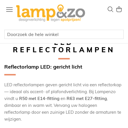
Ga
naar
Zoek
Wink
de
inhoud
LED
REFLECTORLAMPEN
Reflectorlamp LED: gericht licht
LED reflectorlampen geven gericht licht via een reflectorkap
— ideaal als accent- of plafondverlichting. Bij Lampenzo
vindt u
R50 met E14-fitting
en
R63 met E27-fitting
,
dimbaar en in warm wit. Vervang uw halogeen
reflectorlamp door een zuinige LED zonder de armaturen te
wijzigen.