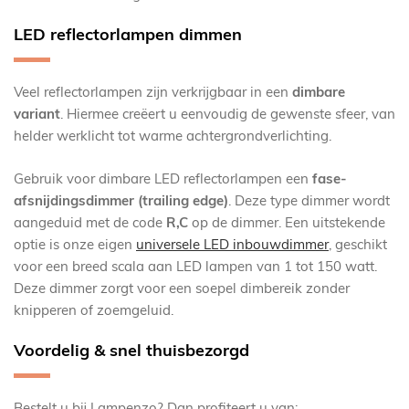
LED reflectorlampen dimmen
Veel reflectorlampen zijn verkrijgbaar in een
dimbare
variant
. Hiermee creëert u eenvoudig de gewenste sfeer, van
helder werklicht tot warme achtergrondverlichting.
Gebruik voor dimbare LED reflectorlampen een
fase-
afsnijdingsdimmer (trailing edge)
. Deze type dimmer wordt
aangeduid met de code
R,C
op de dimmer. Een uitstekende
optie is onze eigen
universele LED inbouwdimmer
, geschikt
voor een breed scala aan LED lampen van 1 tot 150 watt.
Deze dimmer zorgt voor een soepel dimbereik zonder
knipperen of zoemgeluid.
Voordelig & snel thuisbezorgd
Bestelt u bij Lampenzo? Dan profiteert u van: