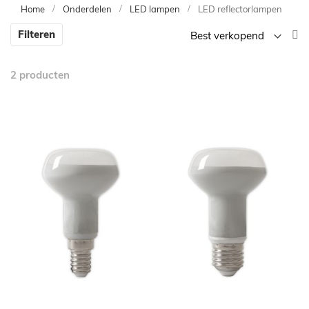
Home
Onderdelen
LED lampen
LED reflectorlampen
V
Filteren
la
n
2
producten
h
so