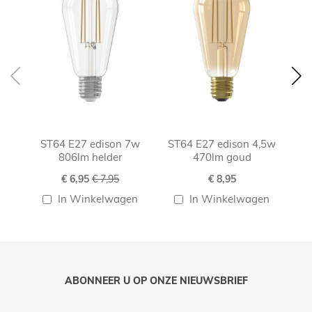
ST64 E27 edison 7w
ST64 E27 edison 4,5w
ST
806lm helder
470lm goud
Speciale
€ 6,95
€ 7,95
€ 8,95
prijs
In Winkelwagen
In Winkelwagen
ABONNEER U OP ONZE NIEUWSBRIEF