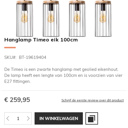
Hanglamp Timeo eik 100cm
Ga
naar
het
SKU
BT-19619404
begin
van
De Timeo is een zwarte hanglamp met geolied eikenhout.
de
De lamp heeft een lengte van 100cm en is voorzien van vier
afbeeldingen-
E27 fittingen.
gallerij
€ 259,95
Schrijf de eerste review over dit product
IN WINKELWAGEN