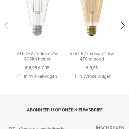
ST64 E27 edison 7w
ST64 E27 edison 4,5w
ST
806lm helder
470lm goud
Speciale
€ 6,95
€ 7,95
€ 8,95
prijs
In Winkelwagen
In Winkelwagen
ABONNEER U OP ONZE NIEUWSBRIEF
INSCHRIJVEN