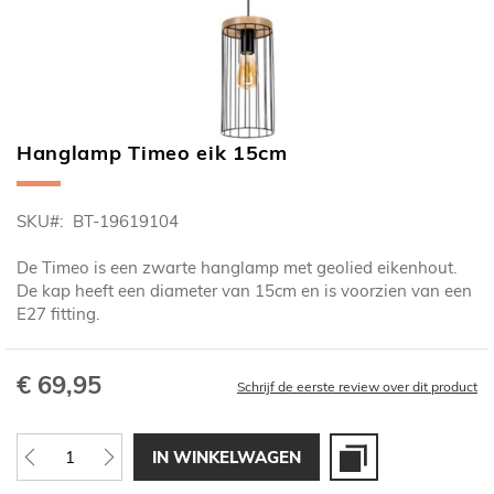
Hanglamp Timeo eik 15cm
Ga
naar
het
SKU
BT-19619104
begin
van
De Timeo is een zwarte hanglamp met geolied eikenhout.
de
De kap heeft een diameter van 15cm en is voorzien van een
afbeeldingen-
E27 fitting.
gallerij
€ 69,95
Schrijf de eerste review over dit product
IN WINKELWAGEN