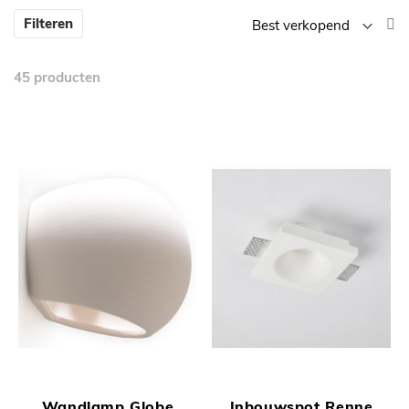
V
Filteren
la
n
45
producten
h
so
Wandlamp Globe
Inbouwspot Renne