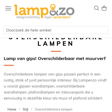
Ga
naar
Zoek
Wink
de
inhoud
OVERSCHILDERBARE
LAMPEN
Lamp van gips! Overschilderbaar met muurverf
Overschilderbare lampen van gips passen perfect in een
rustig, strak of juist persoonlijk interieur. Bij Lampenzo vindt
u vooral gipsen wandlampen, overschilderbare
wandlampen, plafondlampen en inbouwspots die u
eenvoudig in dezelfde kleur als muur of plafond schildert.
Home
Stijl
Overschilderbare lampen