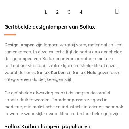
Pagina
Pagi
Volg
U
Pagina
Pagina
Pagina
1
2
3
4
lees
Geribbelde designlampen van Sollux
momenteel
pagina
Design lampen
zijn lampen waarbij vorm, materiaal en licht
samenkomen. In deze collectie ligt de nadruk op geribbelde
designlampen van Sollux: moderne armaturen met een
herkenbare structuur, strakke lijnen en sterke kleurkeuzes.
Vooral de series
Sollux Karbon
en
Sollux Halo
geven deze
categorie een duidelijke eigen stijl.
De geribbelde afwerking maakt de lampen decoratief
zonder druk te worden. Daardoor passen ze goed in
moderne, minimalistische en industriele interieurs, maar ook
in warme woonstijlen waar kleur en textuur belangrijk zijn.
Sollux Karbon lampen: populair en