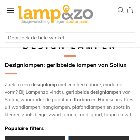
Ga
naar
Zoek
Wink
de
inhoud
DESIGN LAMPEN
Designlampen: geribbelde lampen van Sollux
Zoekt u een
designlamp
met een herkenbare, moderne
vorm? Bij Lampenzo vindt u
geribbelde designlampen
van
Sollux, waaronder de populaire
Karbon
en
Halo
series. Kies
uit wandlampen, hanglampen, plafondlampen en spots in
kleuren zoals beige, zwart, groen, rood, goud, taupe en wit.
Populaire filters