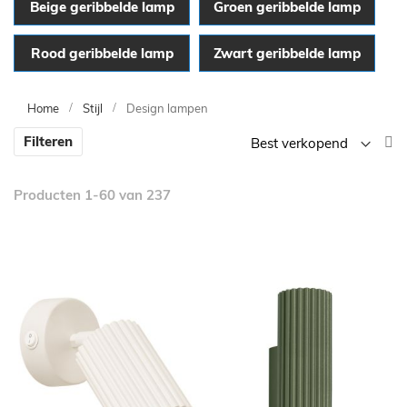
Beige geribbelde lamp
Groen geribbelde lamp
Rood geribbelde lamp
Zwart geribbelde lamp
Home
Stijl
Design lampen
V
Filteren
la
n
Producten
1
-
60
van
237
h
so