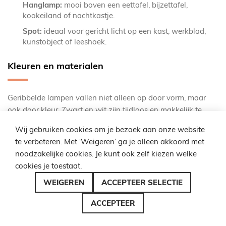
Hanglamp:
mooi boven een eettafel, bijzettafel,
kookeiland of nachtkastje.
Spot:
ideaal voor gericht licht op een kast, werkblad,
kunstobject of leeshoek.
Kleuren en materialen
Geribbelde lampen vallen niet alleen op door vorm, maar
ook door kleur. Zwart en wit zijn tijdloos en makkelijk te
combineren. Beige, taupe en mokka geven een zachtere
Wij gebruiken cookies om je bezoek aan onze website
uitstraling. Groen, rood, blauw en perzik maken de lamp
te verbeteren. Met ‘Weigeren’ ga je alleen akkoord met
juist opvallender. Goud en chroom zorgen voor een luxere
noodzakelijke cookies. Je kunt ook zelf kiezen welke
afwerking.
cookies je toestaat.
Door meerdere lampen uit dezelfde Sollux-serie te
WEIGEREN
ACCEPTEER SELECTIE
combineren, ontstaat een rustig lichtplan. Denk aan Karbon
ACCEPTEER
wandlampen in de hal, een Karbon plafondlamp in de
slaapkamer en een bijpassende spot of hanglamp in de