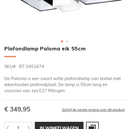
Plafondlamp Paloma eik 55cm
Ga
naar
het
SKU
BT-2451674
begin
van
De Paloma is een zwart witte plafondlamp van textiel met
de
eikenhouten plafondplaat. De lamp is 55cm lang en
afbeeldingen-
voorzien van zes E27 fittingen.
gallerij
€ 349,95
Schrijf de eerste review over dit product
IN WINKELWAGEN