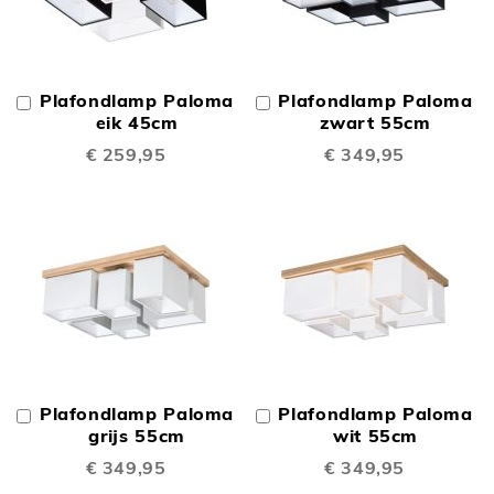
Plafondlamp Paloma
Plafondlamp Paloma
In
In
Winkelwagen
eik 45cm
Winkelwagen
zwart 55cm
€ 259,95
€ 349,95
Plafondlamp Paloma
Plafondlamp Paloma
In
In
Winkelwagen
grijs 55cm
Winkelwagen
wit 55cm
€ 349,95
€ 349,95