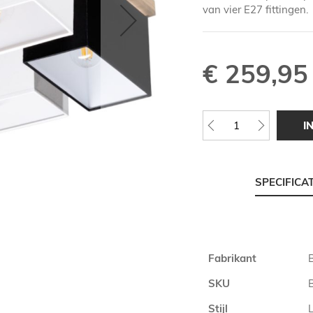
van vier E27 fittingen.
€ 259,95
I
SPECIFICA
Meer
Fabrikant
informatie
SKU
Stijl
L