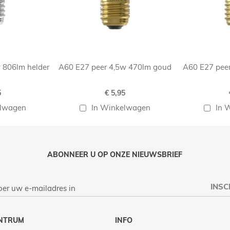
 806lm helder
A60 E27 peer 4,5w 470lm goud
A60 E27 pee
5
€ 5,95
elwagen
In Winkelwagen
In 
ABONNEER U OP ONZE NIEUWSBRIEF
INSC
NTRUM
INFO