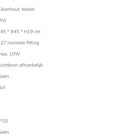
ikenhout, textiel
Wit
L45 * B45 * H19 cm
27 normale fitting
max. 10W
ichtbron afhankelijk
Geen
Nvt
IP20
Geen