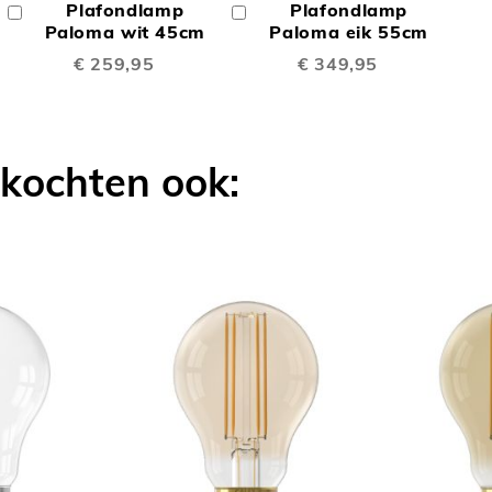
Plafondlamp
Plafondlamp
In
In
TE
TE
Winkelwagen
Paloma wit 45cm
Winkelwagen
Paloma eik 55cm
€ 259,95
€ 349,95
LIJKEN
VERGELIJKEN
VERGELIJK
 kochten ook: