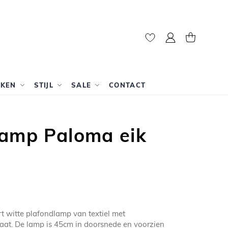
Mijn account
Winkelwag
RKEN
STIJL
SALE
CONTACT
lamp Paloma eik
t witte plafondlamp van textiel met
aat. De lamp is 45cm in doorsnede en voorzien