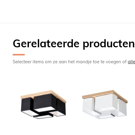
Gerelateerde producten
Selecteer items om ze aan het mandje toe te voegen of
all
TOEVOEGEN
TOEV
OM
OM