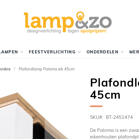
LAMPEN
FEESTVERLICHTING
ONDERDELEN
ME
nnière
Plafondlamp Paloma eik 45cm
Plafond
45cm
SKU
BT-2451474
De Paloma is een zwar
eikenhouten plafondpl