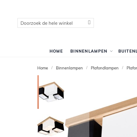
Zoek
Zoek
HOME
BINNENLAMPEN
BUITEN
Home
Binnenlampen
Plafondlampen
Plafo
Ga
naar
het
einde
van
de
afbeeldingen-
gallerij