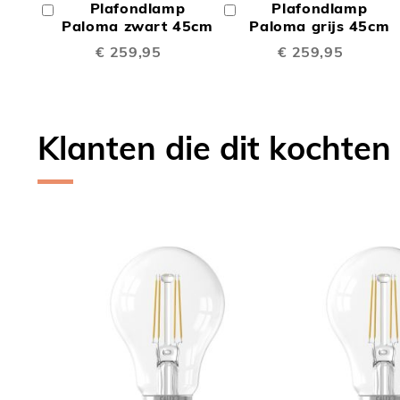
Plafondlamp
Plafondlamp
In
In
TE
TE
Winkelwagen
Paloma zwart 45cm
Winkelwagen
Paloma grijs 45cm
€ 259,95
€ 259,95
VERGELIJKEN
VERGE
Klanten die dit kochten
Skip
carousel