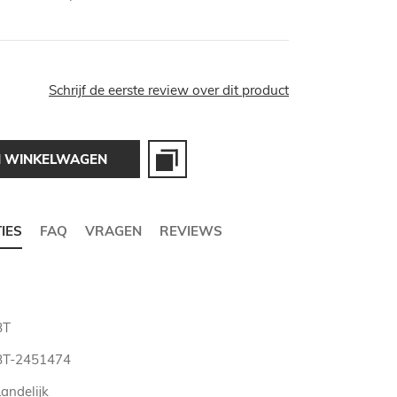
Schrijf de eerste review over dit product
N WINKELWAGEN
TIES
FAQ
VRAGEN
REVIEWS
BT
BT-2451474
andelijk