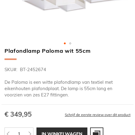
Plafondlamp Paloma wit 55cm
Ga
naar
het
SKU
BT-2452674
begin
van
De Paloma is een witte plafondlamp van textiel met
de
eikenhouten plafondplaat. De lamp is 55cm lang en
afbeeldingen-
voorzien van zes E27 fittingen.
gallerij
€ 349,95
Schrijf de eerste review over dit product
IN WINKELWAGEN