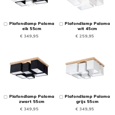
Plafondlamp Paloma
Plafondlamp Paloma
In
In
Winkelwagen
eik 55cm
Winkelwagen
wit 45cm
€ 349,95
€ 259,95
Plafondlamp Paloma
Plafondlamp Paloma
In
In
Winkelwagen
zwart 55cm
Winkelwagen
grijs 55cm
€ 349,95
€ 349,95