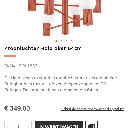
Kroonluchter Halo oker 64cm
Ga
naar
het
SKU
SOL1833
begin
van
De Halo is een oker rode kroonluchter met zes geribbelde
de
fittinghouders met wit glazen lampenkappen en G9
afbeeldingen-
fittingen. De lamp heeft een diameter van 64cm.
gallerij
€ 349,00
Schrijf de eerste review over dit product
IN WINKELWAGEN