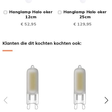
Hanglamp Halo oker
Hanglamp Halo oker
In
In
Winkelwagen
12cm
Winkelwagen
25cm
€ 52,95
€ 129,95
Klanten die dit kochten kochten ook:
Skip
carousel