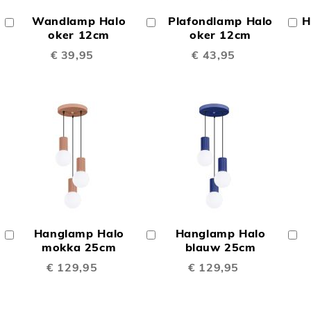
OM
OM
Wandlamp Halo
Plafondlamp Halo
H
In
In
In
TE
TE
Winkelwagen
oker 12cm
Winkelwagen
oker 12cm
W
€ 39,95
€ 43,95
LIJKEN
VERGELIJKEN
VERGELIJK
OEGEN
TOEVOEGEN
TOEVOEGE
OM
OM
Hanglamp Halo
Hanglamp Halo
In
In
In
TE
TE
Winkelwagen
mokka 25cm
Winkelwagen
blauw 25cm
W
€ 129,95
€ 129,95
LIJKEN
VERGELIJKEN
VERGELIJK