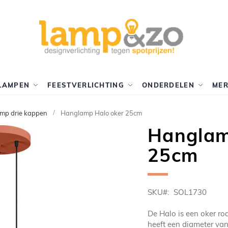
LAMPEN
FEESTVERLICHTING
ONDERDELEN
ME
mp drie kappen
Hanglamp Halo oker 25cm
Hanglam
25cm
SKU
SOL1730
De Halo is een oker r
heeft een diameter van