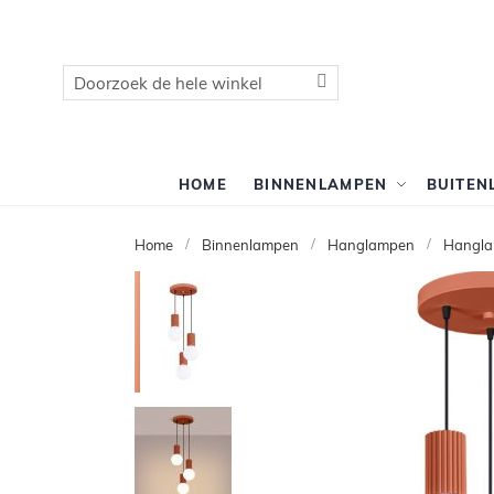
Zoek
Zoek
HOME
BINNENLAMPEN
BUITEN
Home
Binnenlampen
Hanglampen
Hangla
Ga
naar
het
einde
van
de
afbeeldingen-
gallerij