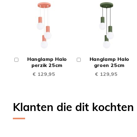
TOEVOEGEN
TOEV
OM
OM
Hanglamp Halo
Hanglamp Halo
In
In
TE
TE
Winkelwagen
perzik 25cm
Winkelwagen
groen 25cm
€ 129,95
€ 129,95
VERGELIJKEN
VERGE
Klanten die dit kochten
Skip
carousel