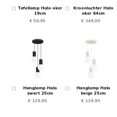
OM
OM
Tafellamp Halo oker
Kroonluchter Halo
In
In
TE
TE
Winkelwagen
19cm
Winkelwagen
oker 64cm
€ 59,95
€ 349,00
VERGELIJKEN
VERGE
TOEVOEGEN
TOEV
OM
OM
Hanglamp Halo
Hanglamp Halo
In
In
TE
TE
Winkelwagen
zwart 25cm
Winkelwagen
beige 25cm
€ 129,95
€ 129,95
VERGELIJKEN
VERGE