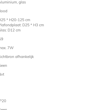
Aluminium, glas
Rood
D25 * H20-125 cm
Plafondplaat: D25 * H3 cm
Glas: D12 cm
G9
max. 7W
ichtbron afhankelijk
Geen
Nvt
IP20
Geen