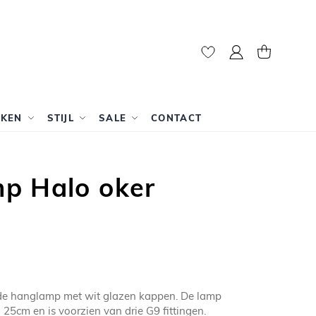
Mijn account
Winkelwag
RKEN
STIJL
SALE
CONTACT
p Halo oker
ode hanglamp met wit glazen kappen. De lamp
 25cm en is voorzien van drie G9 fittingen.