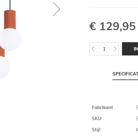
€ 129,95
I
SPECIFICA
Meer
Fabrikant
informatie
SKU
Stijl