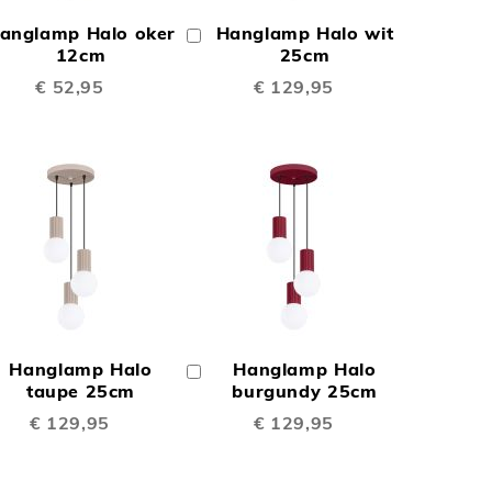
OM
OM
anglamp Halo oker
Hanglamp Halo wit
In
TE
TE
inkelwagen
12cm
Winkelwagen
25cm
€ 52,95
€ 129,95
EN
VERGELIJKEN
VERGELIJKEN
N
TOEVOEGEN
TOEVOEGEN
OM
OM
Hanglamp Halo
Hanglamp Halo
In
TE
TE
inkelwagen
taupe 25cm
Winkelwagen
burgundy 25cm
€ 129,95
€ 129,95
EN
VERGELIJKEN
VERGELIJKEN