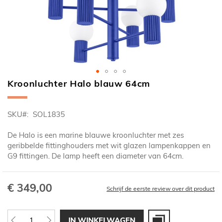
Kroonluchter Halo blauw 64cm
Ga
naar
het
SKU
SOL1835
begin
van
De Halo is een marine blauwe kroonluchter met zes
de
geribbelde fittinghouders met wit glazen lampenkappen en
afbeeldingen-
G9 fittingen. De lamp heeft een diameter van 64cm.
gallerij
€ 349,00
Schrijf de eerste review over dit product
IN WINKELWAGEN