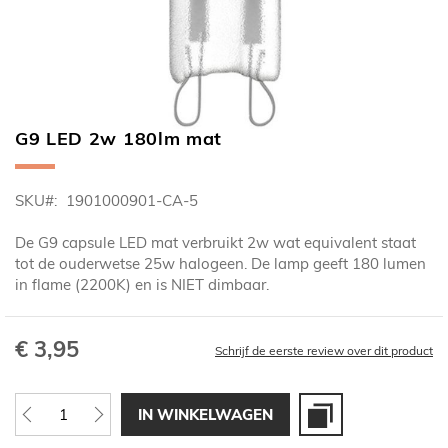
G9 LED 2w 180lm mat
Ga
naar
het
SKU
1901000901-CA-5
begin
van
De G9 capsule LED mat verbruikt 2w wat equivalent staat
de
tot de ouderwetse 25w halogeen. De lamp geeft 180 lumen
afbeeldingen-
in flame (2200K) en is NIET dimbaar.
gallerij
€ 3,95
Schrijf de eerste review over dit product
IN WINKELWAGEN