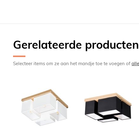
Gerelateerde producten
Selecteer items om ze aan het mandje toe te voegen of
all
TOEVOEGEN
TOEV
OM
OM