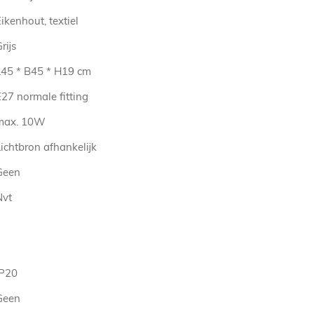
ikenhout, textiel
rijs
L45 * B45 * H19 cm
27 normale fitting
max. 10W
ichtbron afhankelijk
Geen
Nvt
IP20
Geen