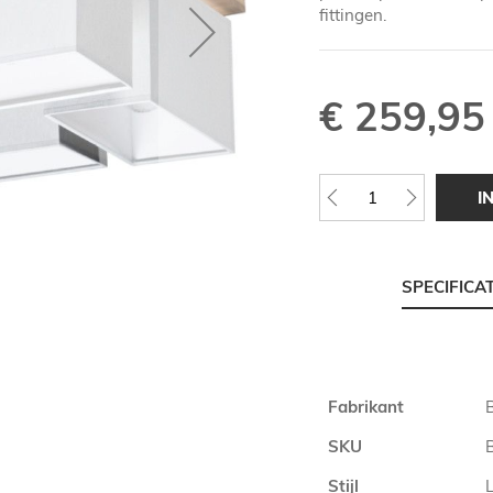
fittingen.
€ 259,95
I
SPECIFICA
Meer
Fabrikant
informatie
SKU
Stijl
L