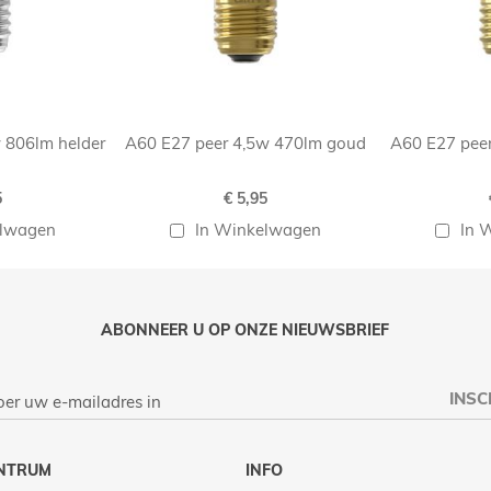
 806lm helder
A60 E27 peer 4,5w 470lm goud
A60 E27 pee
5
€ 5,95
elwagen
In Winkelwagen
In 
ABONNEER U OP ONZE NIEUWSBRIEF
INSC
NTRUM
INFO