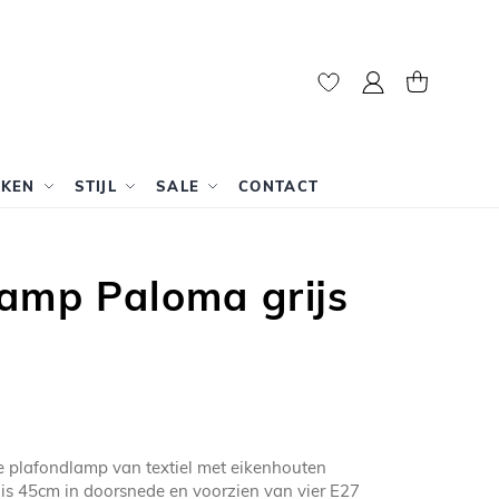
Mijn account
Winkelwag
RKEN
STIJL
SALE
CONTACT
amp Paloma grijs
e plafondlamp van textiel met eikenhouten
is 45cm in doorsnede en voorzien van vier E27