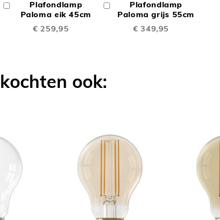
Plafondlamp
Plafondlamp
In
In
TE
TE
Winkelwagen
Paloma eik 45cm
Winkelwagen
Paloma grijs 55cm
€ 259,95
€ 349,95
LIJKEN
VERGELIJKEN
VERGELIJK
 kochten ook: