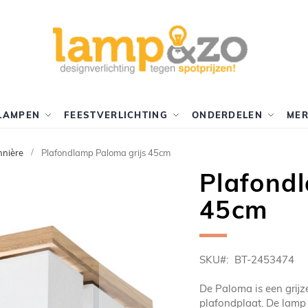
LAMPEN
FEESTVERLICHTING
ONDERDELEN
ME
nnière
Plafondlamp Paloma grijs 45cm
Plafondl
45cm
SKU
BT-2453474
De Paloma is een grijz
plafondplaat. De lamp 