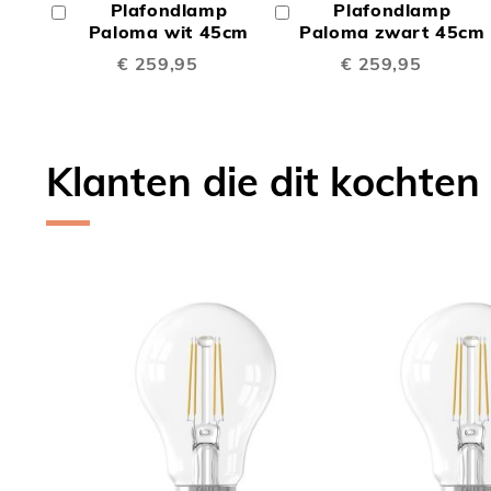
Plafondlamp
Plafondlamp
In
In
TE
TE
Winkelwagen
Paloma wit 45cm
Winkelwagen
Paloma zwart 45cm
€ 259,95
€ 259,95
VERGELIJKEN
VERGE
Klanten die dit kochten
Skip
carousel