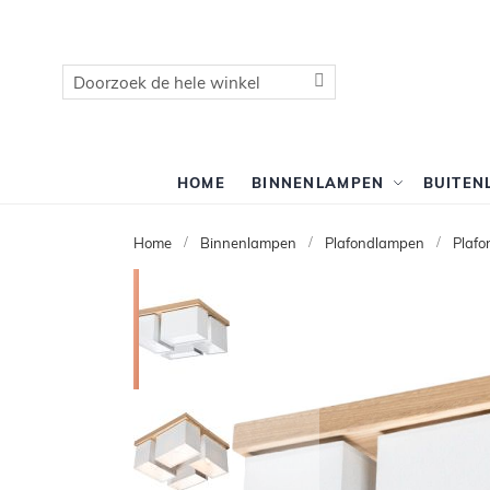
Zoek
Zoek
HOME
BINNENLAMPEN
BUITEN
Home
Binnenlampen
Plafondlampen
Plafo
Ga
naar
het
einde
van
de
afbeeldingen-
gallerij