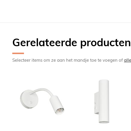
Gerelateerde producten
Selecteer items om ze aan het mandje toe te voegen of
all
TOEVOEGEN
TOEV
OM
OM