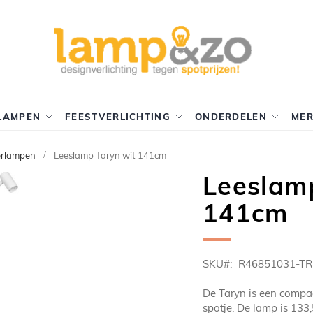
LAMPEN
FEESTVERLICHTING
ONDERDELEN
ME
erlampen
Leeslamp Taryn wit 141cm
Leeslam
141cm
SKU
R46851031-TR
De Taryn is een comp
spotje. De lamp is 133