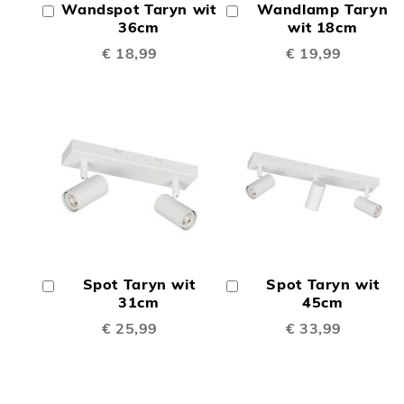
Wandspot Taryn wit
Wandlamp Taryn
In
In
TE
TE
Winkelwagen
36cm
Winkelwagen
wit 18cm
€ 18,99
€ 19,99
VERGELIJKEN
VERGE
TOEVOEGEN
TOEV
OM
OM
Spot Taryn wit
Spot Taryn wit
In
In
TE
TE
Winkelwagen
31cm
Winkelwagen
45cm
€ 25,99
€ 33,99
VERGELIJKEN
VERGE