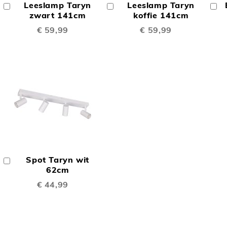
Leeslamp Taryn
Leeslamp Taryn
In
In
In
TE
TE
Winkelwagen
zwart 141cm
Winkelwagen
koffie 141cm
W
€ 59,99
€ 59,99
LIJKEN
VERGELIJKEN
VERGELIJK
OEGEN
TOEVOEGEN
OM
Spot Taryn wit
In
TE
Winkelwagen
62cm
€ 44,99
LIJKEN
VERGELIJKEN