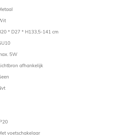
Metaal
Wit
B20 * D27 * H133,5-141 cm
GU10
max. 5W
ichtbron afhankelijk
Geen
Nvt
IP20
Met voetschakelaar