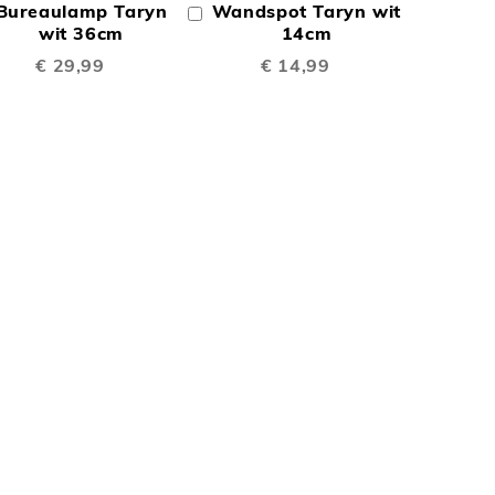
Bureaulamp Taryn
Wandspot Taryn wit
In
TE
TE
inkelwagen
wit 36cm
Winkelwagen
14cm
€ 29,99
€ 14,99
EN
VERGELIJKEN
VERGELIJKEN