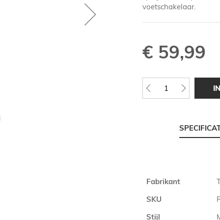
voetschakelaar.
€ 59,99
I
SPECIFICA
Meer
Fabrikant
T
informatie
SKU
Stijl