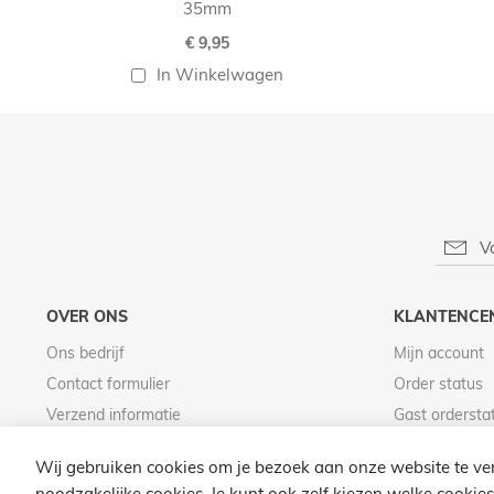
35mm
€ 9,95
In Winkelwagen
OVER ONS
KLANTENCE
Ons bedrijf
Mijn account
Contact formulier
Order status
Verzend informatie
Gast ordersta
Betaal informatie
Wij gebruiken cookies om je bezoek aan onze website te ver
noodzakelijke cookies. Je kunt ook zelf kiezen welke cookies 