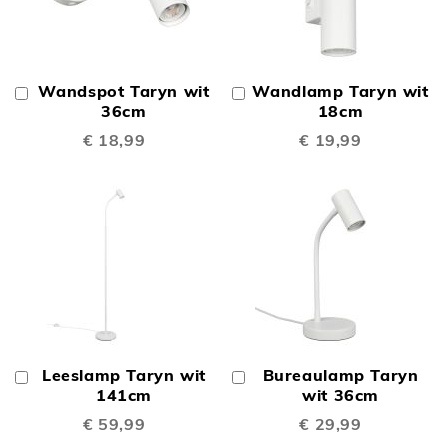
Wandspot Taryn wit
Wandlamp Taryn wit
In
In
Winkelwagen
36cm
Winkelwagen
18cm
€ 18,99
€ 19,99
Leeslamp Taryn wit
Bureaulamp Taryn
In
In
Winkelwagen
141cm
Winkelwagen
wit 36cm
€ 59,99
€ 29,99