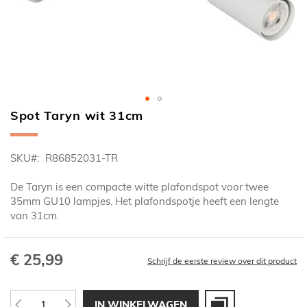
Spot Taryn wit 31cm
Ga
naar
het
SKU
R86852031-TR
begin
van
De Taryn is een compacte witte plafondspot voor twee
de
35mm GU10 lampjes. Het plafondspotje heeft een lengte
afbeeldingen-
van 31cm.
gallerij
€ 25,99
Schrijf de eerste review over dit product
IN WINKELWAGEN