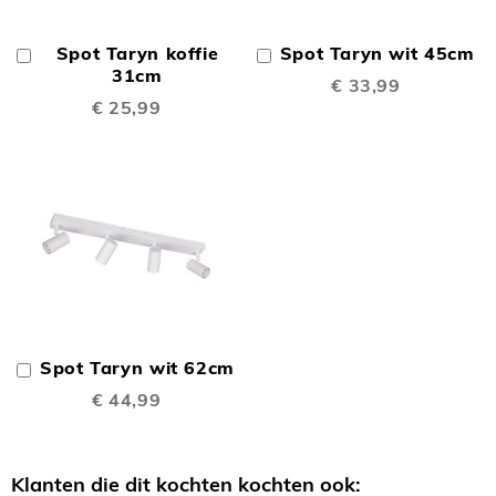
Spot Taryn koffie
Spot Taryn wit 45cm
In
In
Winkelwagen
31cm
Winkelwagen
€ 33,99
€ 25,99
Spot Taryn wit 62cm
In
Winkelwagen
€ 44,99
Klanten die dit kochten kochten ook: