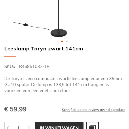
Leeslamp Taryn zwart 141cm
Ga
naar
het
SKU
R46851032-TR
begin
van
De Taryn is een compacte zwarte leeslamp voor een 35mm
de
GU10 spotje. De lamp is 133,5 tot 141 cm hoog en is
afbeeldingen-
voorzien van een voetschakelaar.
gallerij
€ 59,99
Schrijf de eerste review over dit product
IN WINKELWAGEN