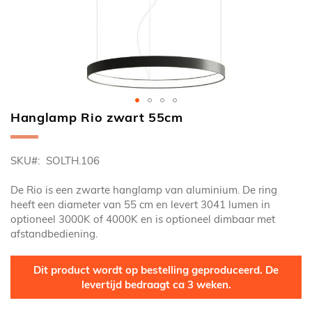
Hanglamp Rio zwart 55cm
Ga
naar
het
SKU
SOLTH.106
begin
van
De Rio is een zwarte hanglamp van aluminium. De ring
de
heeft een diameter van 55 cm en levert 3041 lumen in
afbeeldingen-
optioneel 3000K of 4000K en is optioneel dimbaar met
gallerij
afstandbediening.
Dit product wordt op bestelling geproduceerd. De
levertijd bedraagt ca 3 weken.