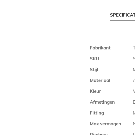
SPECIFICA
Meer
Fabrikant
informatie
SKU
Stijl
Materiaal
Kleur
Afmetingen
Fitting
Max vermogen
Dimbaar
L