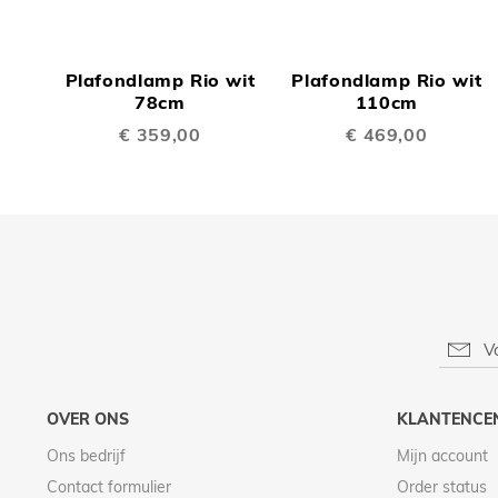
TOEVOEGEN
TOEV
OM
OM
Plafondlamp Rio wit
Plafondlamp Rio wit
TE
TE
78cm
110cm
€ 359,00
€ 469,00
VERGELIJKEN
VERGE
OVER ONS
KLANTENCE
Ons bedrijf
Mijn account
Contact formulier
Order status