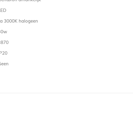
LED
ca 3000K halogeen
30w
3870
IP20
Geen