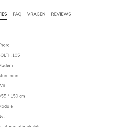
TIES
FAQ
VRAGEN
REVIEWS
Thoro
SOLTH.105
Modern
Aluminium
Wit
D55 * 150 cm
Module
Nvt
ichtbron afhankelijk