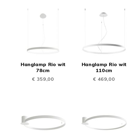
TOEVOEGEN
TOEV
OM
OM
Hanglamp Rio wit
Hanglamp Rio wit
TE
TE
78cm
110cm
€ 359,00
€ 469,00
VERGELIJKEN
VERGE