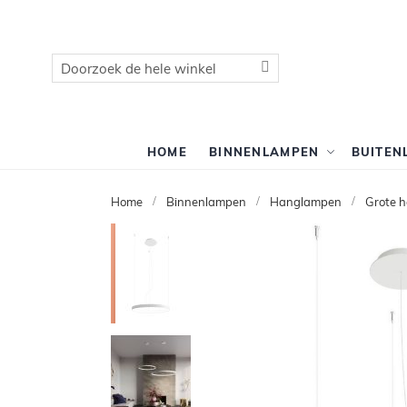
Zoek
Zoek
HOME
BINNENLAMPEN
BUITEN
Home
Binnenlampen
Hanglampen
Grote 
Ga
naar
het
einde
van
de
afbeeldingen-
gallerij