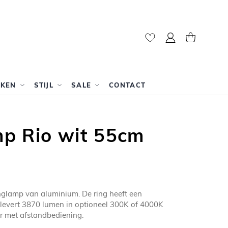
Mijn account
Winkelwag
RKEN
STIJL
SALE
CONTACT
p Rio wit 55cm
nglamp van aluminium. De ring heeft een
levert 3870 lumen in optioneel 300K of 4000K
r met afstandbediening.