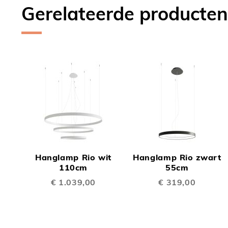
Gerelateerde producten
TOEVOEGEN
TOEV
OM
OM
Hanglamp Rio wit
Hanglamp Rio zwart
TE
TE
110cm
55cm
€ 1.039,00
€ 319,00
VERGELIJKEN
VERGE