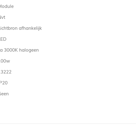
Module
Nvt
ichtbron afhankelijk
LED
ca 3000K halogeen
100w
13222
IP20
Geen