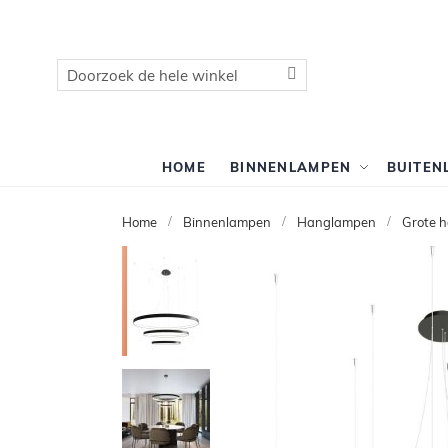
Zoek
Zoek
HOME
BINNENLAMPEN
BUITEN
Home
Binnenlampen
Hanglampen
Grote 
Ga
naar
het
einde
van
de
afbeeldingen-
gallerij