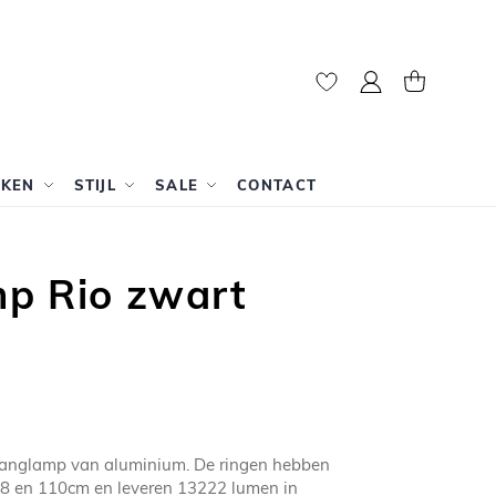
Mijn account
Winkelwag
RKEN
STIJL
SALE
CONTACT
p Rio zwart
hanglamp van aluminium. De ringen hebben
78 en 110cm en leveren 13222 lumen in