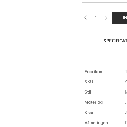
I
SPECIFICA
Meer
Fabrikant
informatie
SKU
Stijl
Materiaal
Kleur
Afmetingen