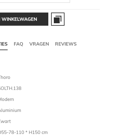
N WINKELWAGEN
TIES
FAQ
VRAGEN
REVIEWS
Thoro
SOLTH.138
Modern
Aluminium
Zwart
D55-78-110 * H150 cm