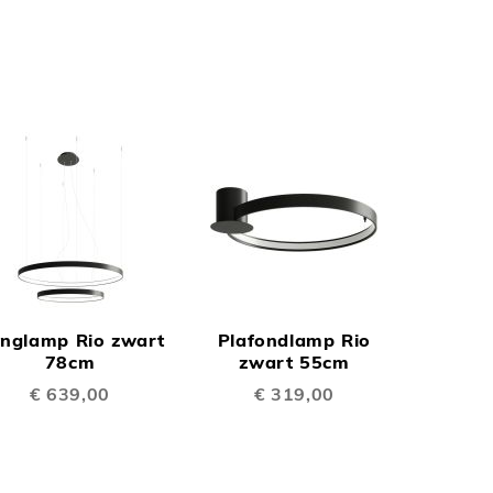
N
TOEVOEGEN
TOEVOEGEN
OM
OM
nglamp Rio zwart
Plafondlamp Rio
TE
TE
78cm
zwart 55cm
€ 639,00
€ 319,00
EN
VERGELIJKEN
VERGELIJKEN