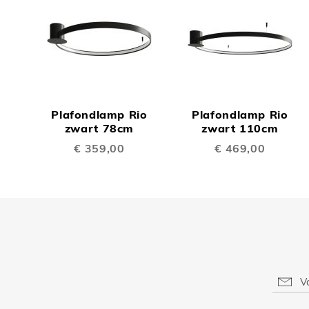
TOEVOEGEN
TOEV
OM
OM
Plafondlamp Rio
Plafondlamp Rio
TE
TE
zwart 78cm
zwart 110cm
€ 359,00
€ 469,00
VERGELIJKEN
VERGE