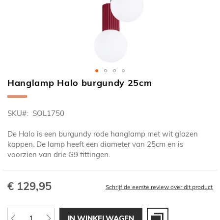
Hanglamp Halo burgundy 25cm
Ga
naar
het
SKU
SOL1750
begin
van
De Halo is een burgundy rode hanglamp met wit glazen
de
kappen. De lamp heeft een diameter van 25cm en is
afbeeldingen-
voorzien van drie G9 fittingen.
gallerij
€ 129,95
Schrijf de eerste review over dit product
IN WINKELWAGEN