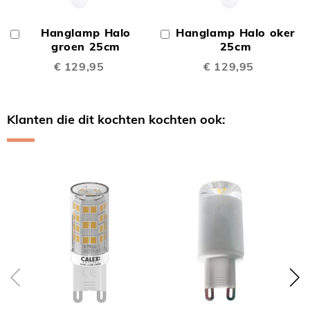
Hanglamp Halo
Hanglamp Halo oker
In
In
Winkelwagen
groen 25cm
Winkelwagen
25cm
€ 129,95
€ 129,95
Klanten die dit kochten kochten ook:
Skip
carousel