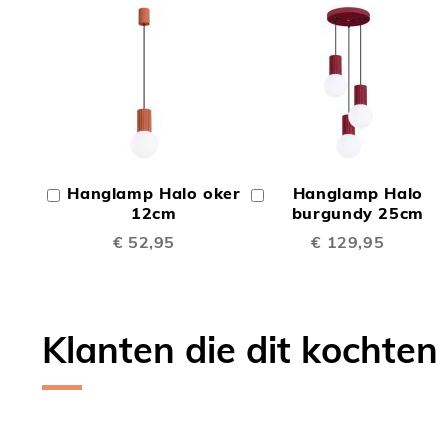
TOEVOEGEN
TOEV
OM
OM
Hanglamp Halo oker
Hanglamp Halo
In
In
TE
TE
Winkelwagen
12cm
Winkelwagen
burgundy 25cm
€ 52,95
€ 129,95
VERGELIJKEN
VERGE
Klanten die dit kochten
Skip
carousel