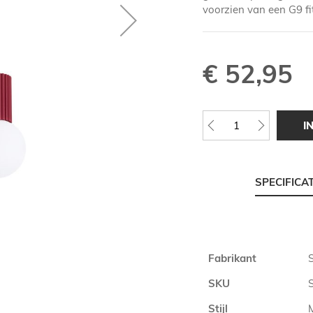
voorzien van een G9 fit
€ 52,95
I
SPECIFICA
Meer
Fabrikant
informatie
SKU
Stijl