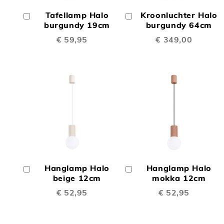
OM
OM
Tafellamp Halo
Kroonluchter Halo
In
In
TE
TE
Winkelwagen
burgundy 19cm
Winkelwagen
burgundy 64cm
€ 59,95
€ 349,00
VERGELIJKEN
VERGE
TOEVOEGEN
TOEV
OM
OM
Hanglamp Halo
Hanglamp Halo
In
In
TE
TE
Winkelwagen
beige 12cm
Winkelwagen
mokka 12cm
€ 52,95
€ 52,95
VERGELIJKEN
VERGE