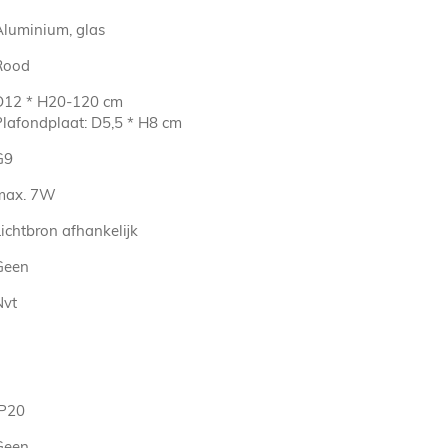
Aluminium, glas
Rood
D12 * H20-120 cm
Plafondplaat: D5,5 * H8 cm
G9
max. 7W
ichtbron afhankelijk
Geen
Nvt
IP20
Geen