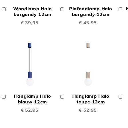
OM
OM
Wandlamp Halo
Plafondlamp Halo
In
In
In
TE
TE
Winkelwagen
burgundy 12cm
Winkelwagen
burgundy 12cm
W
€ 39,95
€ 43,95
LIJKEN
VERGELIJKEN
VERGELIJK
OEGEN
TOEVOEGEN
TOEVOEGE
OM
OM
Hanglamp Halo
Hanglamp Halo
In
In
In
TE
TE
Winkelwagen
blauw 12cm
Winkelwagen
taupe 12cm
W
€ 52,95
€ 52,95
LIJKEN
VERGELIJKEN
VERGELIJK