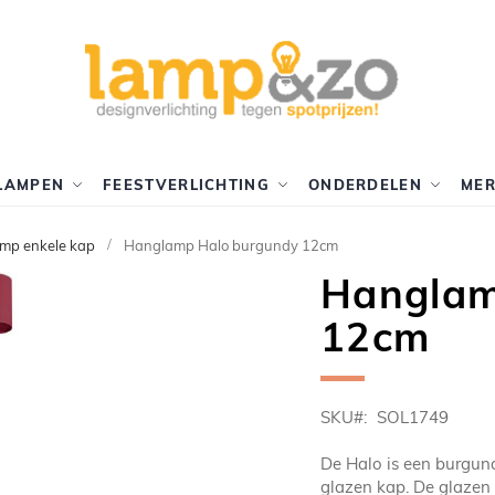
LAMPEN
FEESTVERLICHTING
ONDERDELEN
ME
mp enkele kap
Hanglamp Halo burgundy 12cm
Hanglam
12cm
SKU
SOL1749
De Halo is een burgun
glazen kap. De glazen