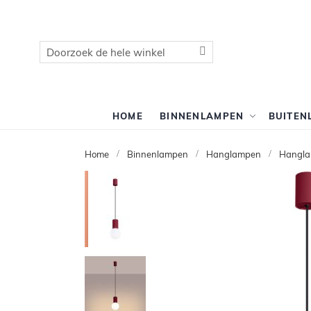
Zoek
Zoek
HOME
BINNENLAMPEN
BUITEN
Home
Binnenlampen
Hanglampen
Hangla
Ga
naar
het
einde
van
de
afbeeldingen-
gallerij