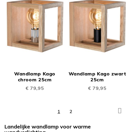
Wandlamp Kago
Wandlamp Kago zwart
chroom 25cm
25cm
€ 79,95
€ 79,95
Pagina
Pagi
Volg
U
Pagina
1
2
lees
Landelijke wandlamp voor warme
momenteel