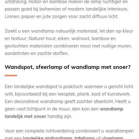
uitstraling. Rotan en bamboe maken de lamp luchtiger en
passen goed bij bohemian of modern landelijke interieurs.
Linnen, papier en jute zorgen voor zacht diffuus licht.
Zoekt u een wandlamp natuurlijk materiaal, let dan op kleur
en textuur. Naturel hout, eiken, walnoot, bamboe en
gevlochten materialen combineren mooi met rustige muren,
aardetinten en zachte stoffen.
Wandspot, sfeerlamp of wandlamp met snoer?
Een landelijke wandspot is praktisch wanneer u gericht licht
wilt, bijvoorbeeld bij een leesplek, plank, kast of kunstwerk.
Een decoratieve wandlamp geeft zachter sfeerlicht. Heeft u
geen vast lichtpunt in de muur, dan kan een
wandlamp
landelijk met snoer
handig zijn.
Voor een complete lichtverdeling combineert u wandlampen
met een
landelijke plafondlamp
,
tafellamp
of
vloerlamp
.