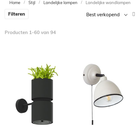
Home
Stijl
Landelijke lampen
Landelijke wandlampen
V
Filteren
la
n
Producten
1
-
60
van
94
h
so