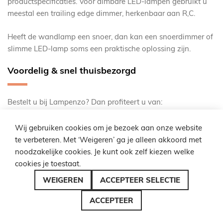
productspecificaties. Voor dimbare LED-lampen gebruikt u
meestal een trailing edge dimmer, herkenbaar aan R,C.
Heeft de wandlamp een snoer, dan kan een snoerdimmer of
slimme LED-lamp soms een praktische oplossing zijn.
Voordelig & snel thuisbezorgd
Bestelt u bij Lampenzo? Dan profiteert u van:
Gratis verzending
vanaf €49 in Nederland / €99 in
Wij gebruiken cookies om je bezoek aan onze website
België
te verbeteren. Met ‘Weigeren’ ga je alleen akkoord met
Snelle levering
, vaak uit eigen voorraad
noodzakelijke cookies. Je kunt ook zelf kiezen welke
cookies je toestaat.
1 tot 5 jaar garantie
WEIGEREN
ACCEPTEER SELECTIE
Lager geprijsd
dan in winkels of bouwmarkten
ACCEPTEER