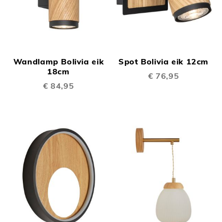
Wandlamp Bolivia eik
Spot Bolivia eik 12cm
18cm
€ 76,95
€ 84,95