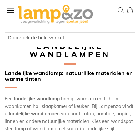
Ga
naar
Zoek
Wink
de
inhoud
LANDELIJKE
WANDLAMPEN
Landelijke wandlamp: natuurlijke materialen en
warme tinten
Een
landelijke wandlamp
brengt warm accentlicht in
woonkamer, hal, slaapkamer of keuken. Bij Lampenzo vindt
u
landelijke wandlampen
van hout, rotan, bamboe, papier,
linnen en andere natuurlijke materialen. Kies een wandspot,
sfeerlamp of wandlamp met snoer in landelijke stijl.