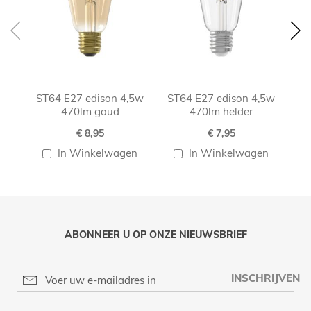
ST64 E27 edison 4,5w
ST64 E27 edison 4,5w
S
470lm goud
470lm helder
€ 8,95
€ 7,95
In Winkelwagen
In Winkelwagen
ABONNEER U OP ONZE NIEUWSBRIEF
INSCHRIJVEN