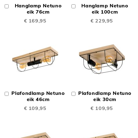
Hanglamp Netuno
Hanglamp Netuno
In
In
Winkelwagen
eik 76cm
Winkelwagen
eik 100cm
€ 169,95
€ 229,95
Plafondlamp Netuno
Plafondlamp Netuno
In
In
Winkelwagen
eik 46cm
Winkelwagen
eik 30cm
€ 109,95
€ 109,95