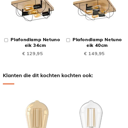
Plafondlamp Netuno
Plafondlamp Netuno
In
In
Winkelwagen
eik 34cm
Winkelwagen
eik 40cm
€ 129,95
€ 149,95
Klanten die dit kochten kochten ook:
Skip
carousel