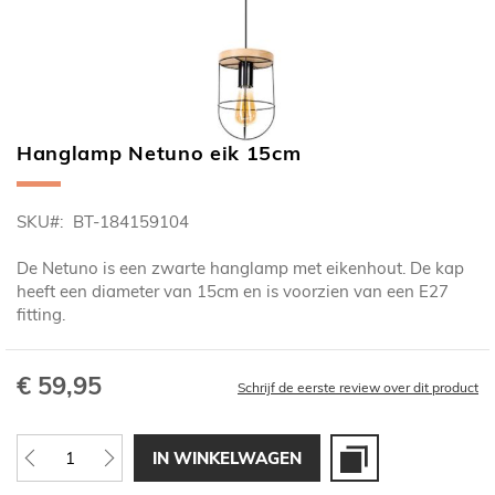
Hanglamp Netuno eik 15cm
Ga
naar
het
SKU
BT-184159104
begin
van
De Netuno is een zwarte hanglamp met eikenhout. De kap
de
heeft een diameter van 15cm en is voorzien van een E27
afbeeldingen-
fitting.
gallerij
€ 59,95
Schrijf de eerste review over dit product
IN WINKELWAGEN