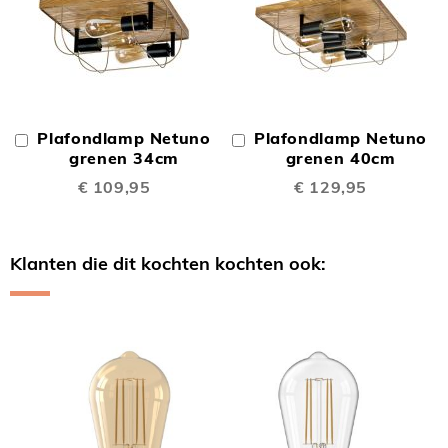
Plafondlamp Netuno
Plafondlamp Netuno
In
In
Winkelwagen
grenen 34cm
Winkelwagen
grenen 40cm
€ 109,95
€ 129,95
Klanten die dit kochten kochten ook:
Skip
carousel