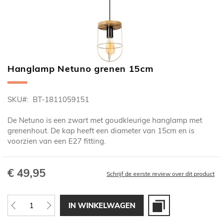
Hanglamp Netuno grenen 15cm
Ga
naar
het
SKU
BT-1811059151
begin
van
De Netuno is een zwart met goudkleurige hanglamp met
de
grenenhout. De kap heeft een diameter van 15cm en is
afbeeldingen-
voorzien van een E27 fitting.
gallerij
€ 49,95
Schrijf de eerste review over dit product
IN WINKELWAGEN