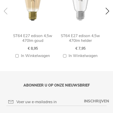
ST64 E27 edison 4,5w
ST64 E27 edison 4,5w
S
470lm goud
470lm helder
€ 8,95
€ 7,95
In Winkelwagen
In Winkelwagen
ABONNEER U OP ONZE NIEUWSBRIEF
INSCHRIJVEN